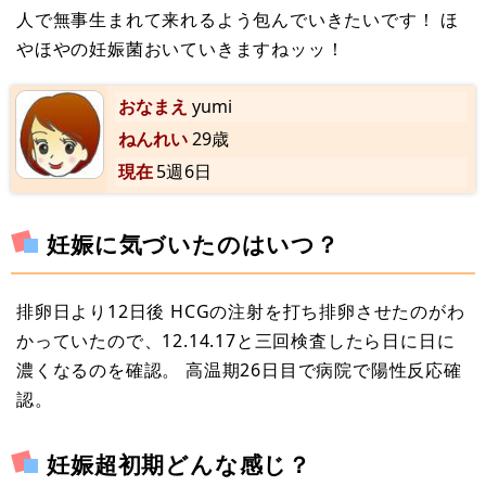
人で無事生まれて来れるよう包んでいきたいです！ ほ
やほやの妊娠菌おいていきますねッッ！
おなまえ
yumi
ねんれい
29歳
現在
5週6日
妊娠に気づいたのはいつ？
排卵日より12日後 HCGの注射を打ち排卵させたのがわ
かっていたので、12.14.17と三回検査したら日に日に
濃くなるのを確認。 高温期26日目で病院で陽性反応確
認。
妊娠超初期どんな感じ？