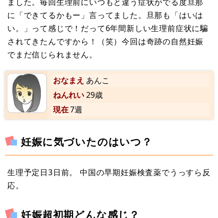
ました。毎回生理前にいつもと違う症状がでる度旦那
に「できてるかもー」言ってました。旦那も「はいは
い。」って感じで！だって6年間新しい生理前症状に騙
されてきたんですから！（笑）今回は奇跡の自然妊娠
でまだ信じられません。
おなまえ
あんこ
ねんれい
29歳
現在
7週
妊娠に気づいたのはいつ？
生理予定日3日前。 中国の早期妊娠検査薬でうっすら反
応。
妊娠超初期どんな感じ？