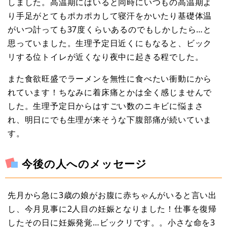
しました。高温期にはいると同時にいつもの高温期よ
り手足がとてもポカポカして寝汗をかいたり基礎体温
がいつ計っても37度くらいあるのでもしかしたら…と
思っていました。生理予定日近くにもなると、ビック
リする位トイレが近くなり夜中に起きる程でした。
また食欲旺盛でラーメンを無性に食べたい衝動にから
れています！ちなみに着床痛とかは全く感じませんで
した。生理予定日からはすごい数のニキビに悩まさ
れ、明日にでも生理が来そうな下腹部痛が続いていま
す。
今後の人へのメッセージ
先月から急に3歳の娘がお腹に赤ちゃんがいると言い出
し、今月見事に2人目の妊娠となりました！仕事を復帰
したその日に妊娠発覚…ビックリです。。小さな命を3