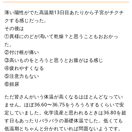
薄い陽性がでた高温期13日目あたりから子宮がチクチ
クする感じだった。
その後は
①異様にのどが渇いて乾燥？と思うこともおおかっ
た。
②付け根が痛い
③高いものをとろうと思うとお腹がはる感じ
④疲れやすくなる
⑤注意力もない
⑥頻尿
ただ皆さんがいう体温が高くなるはほとんどなってい
ません。ほぼ36.60〜36.75をうろうろするくらいで安
定していました。化学流産と思われるときは36.80を超
す日もあったりバラバラの基礎体温でした。低くても
低温期とちゃんと分かれていれば問題ないようです。