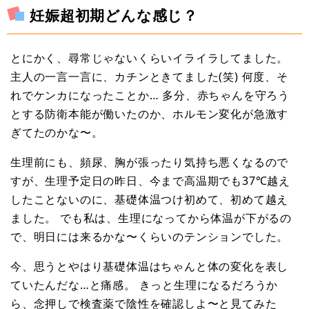
妊娠超初期どんな感じ？
とにかく、尋常じゃないくらいイライラしてました。
主人の一言一言に、カチンときてました(笑) 何度、そ
れでケンカになったことか… 多分、赤ちゃんを守ろう
とする防衛本能が働いたのか、ホルモン変化が急激す
ぎてたのかな〜。
生理前にも、頻尿、胸が張ったり気持ち悪くなるので
すが、生理予定日の昨日、今まで高温期でも37℃越え
したことないのに、基礎体温つけ初めて、初めて越え
ました。 でも私は、生理になってから体温が下がるの
で、明日には来るかな〜くらいのテンションでした。
今、思うとやはり基礎体温はちゃんと体の変化を表し
ていたんだな…と痛感。 きっと生理になるだろうか
ら、念押しで検査薬で陰性を確認しよ〜と見てみた