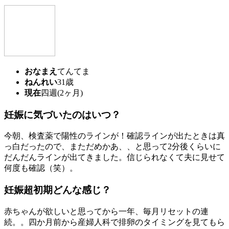
おなまえ
てんてま
ねんれい
31歳
現在
四週(2ヶ月)
妊娠に気づいたのはいつ？
今朝、検査薬で陽性のラインが！確認ラインが出たときは真
っ白だったので、まただめかあ、、と思って2分後くらいに
だんだんラインが出てきました。信じられなくて夫に見せて
何度も確認（笑）。
妊娠超初期どんな感じ？
赤ちゃんが欲しいと思ってから一年、毎月リセットの連
続。。四か月前から産婦人科で排卵のタイミングを見てもら