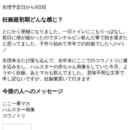
生理予定日から9日目
妊娠超初期どんな感じ？
とにかく便秘になりました。一日トイレにこもりっぱなし。
前日に便が緩かったのでタンナルビン飲んだ事で効き過ぎた
と思ってました。子作り始めて半年での妊娠でした＼(^o^)
／
生理来るたび落ち込んで、去年末にここでのコウノトリに書
き込みをし、ハムスターの赤ちゃん画像をしていた今月、よ
うやく妊娠。あとマカも飲んでました。 意味不明な文章で
申し訳ないですが、妊娠菌置いて行きます
今後の人へのメッセージ
ここ一番マカ
ハムスター画像
コウノトリ