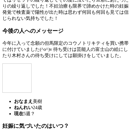
りの繰り返しでした！不妊治療も限界で諦めかけた時の妊娠
発覚で検査薬で陽性が出た時は思わず何回も何回も見ては信
じられない気持ちでした！
今後の人へのメッセージ
今年に入って念願の但馬限定のコウノトリキティを買い携帯
に付けていました(^o^)v 待ち受けは芸能人の富士山の絵にし
たり木村さんの待ち受けにしては願掛けをしていました。
おなまえ
美樹
ねんれい
24歳
現在
5週？
妊娠に気づいたのはいつ？