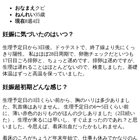
おなまえ
クピ
ねんれい
35歳
現在
8週4日
妊娠に気づいたのはいつ？
生理予定日から3日後。ドゥテストで、終了線より先にくっ
きり陽性。 私はほぼ28日周期で、卵胞チェックだといつも
17日目ごろ排卵と、ちょっと遅めです。排卵は遅めですが、
生理は遅れることはほとんどないので、検査しました。基礎
体温はずっと高温を保っていました。
妊娠超初期どんな感じ？
生理予定日の3日くらい前から、胸のハリは多少ありまし
た。乳首痛はありません。 生理予定日の6〜5日くらい前
に、薄い赤色のおりものがほんの少しありました（2日続い
た）。生理が来るには早いし、すぐ止まったのであれ？と思
いました。今思えば、着床出血だったかもしれません。
着床のころがちょうど年末年始で、仕事も休みでかなりのん