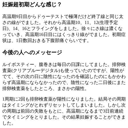
妊娠超初期どんな感じ？
高温期9日目からドゥーテストで極薄だけど終了線と同じ太
さの線がでました。それから高温期10、11、12(生理予定
日)、14、16とフライングをしました。徐々にさ線は濃くな
っていき、高温期16日目にはくっきり線がでました。初期症
状は、1日数回おきる下腹部痛ぐらいです。
今後の人へのメッセージ
ルイボスティー、腹巻きは毎日の日課にしてました。排卵検
査薬(クリアブルーデジタル)も使っていたのですが、陽性が
でて、その次の日に陰性になったのを確認したのにもかかわ
らず高温期にならなかったので、陰性になった二日後にまた
排卵検査薬をしたところ、まさかの陽性。
1周期に2回も排卵検査薬が陽性になりました。結局その周期
はタイミングがとれずリセットしてしまいました。しかし次
の周期は前回の失敗をもとに、高温期になるまで3日前連続
でタイミングをとりました。その結果妊娠することができま
した。