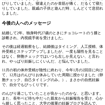
びりしていました。寝違えたのか首筋が痛く、だるくて寝た
りしていました。親戚の子供と遊んだ時、しんどくて息切れ
しました。
今後の人へのメッセージ
結婚して2年。独身時代27歳のときにチョコレートのう腫と
診断され、内視鏡手術を受けました。
その後は経過観察をし、結婚後はタイミング、人工授精、体
外受精とステップアップしましたが、一度も陽性を見ること
はなく、卵胞チェックではいつも左しか見えない、と言わ
れ、やっぱり妊娠しにくいんだ、と悩んでいました。
11月の初の体外受精が陰性に終わり、今年1月の2回目に向け
て、12月はのんびりお休みしていた周期に授かりました（卵
胞チェック、自己タイミングのみ。）。まさかの自然妊娠
で、自分でもびっくりです。
のんびり過ごしていたことが良かったのかな、と思います。
また、長年ベビ待ち中だった親友から妊娠報告を受け、心か
ら嬉しく思ったこと、大学の後輩の妊娠ブログを読んで、