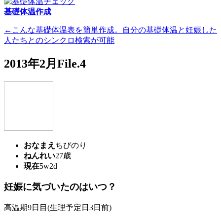
基礎体温作成
←こんな基礎体温表を簡単作成。自分の基礎体温と妊娠した
人たちとのシンクロ検索が可能
2013年2月File.4
おなまえ
ちびのり
ねんれい
27歳
現在
5w2d
妊娠に気づいたのはいつ？
高温期9日目(生理予定日3日前)