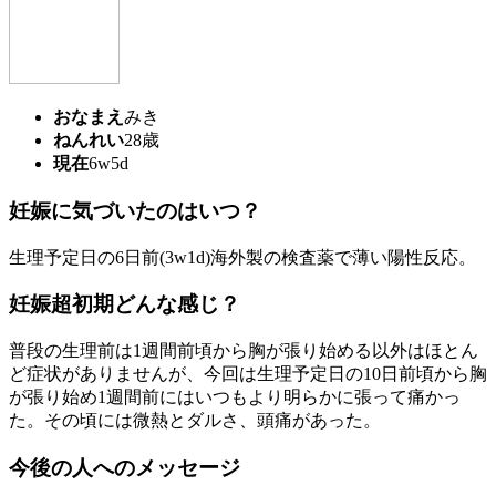
おなまえ
みき
ねんれい
28歳
現在
6w5d
妊娠に気づいたのはいつ？
生理予定日の6日前(3w1d)海外製の検査薬で薄い陽性反応。
妊娠超初期どんな感じ？
普段の生理前は1週間前頃から胸が張り始める以外はほとん
ど症状がありませんが、今回は生理予定日の10日前頃から胸
が張り始め1週間前にはいつもより明らかに張って痛かっ
た。その頃には微熱とダルさ、頭痛があった。
今後の人へのメッセージ