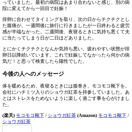
っていました。最初の病院はあまり合わないと感じ、別の病
院に変えてから一回目で妊娠！
排卵に合わせてタイミングを取り、次の日からチクチクとし
た腹痛が。一週間後に旅行に行きましたが一日終わると疲労
感が半端なかった。二週間後、夜寝るときに気持ち悪くて夫
に当たってしまう日が二日ほどありました。
とにかくチクチクとなんか気持ち悪い、疲れやすい状態が排
卵日以降続いています。これで妊娠してなかったら何かの病
気だ！と思って検査したら陽性でした。
今後の人へのメッセージ
体を暖めるため、夜寝るときには腹巻き、モコモコ靴下を。
会社にハチミツ入りのショウガ紅茶を持参していました。あ
とはストレスをためないように楽しく過ごす事を心がけまし
た。
(楽天)
モコモコ靴下
/
ショウガ紅茶
(Amazon)
モコモコ靴下
/
ショウガ紅茶