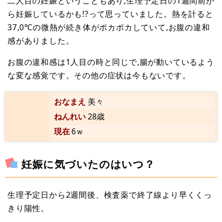
二人目の妊娠ということもあり,生理予定日の1週間前か
ら妊娠しているかも!?って思っていました。熱を計ると
37,0℃の微熱が続き体がポカポカしていて,お腹の違和
感がありました。
お腹の違和感は1人目の時と同じで,腸が動いているよう
な変な感覚です。その他の症状は今もないです。
おなまえ
美々
ねんれい
28歳
現在
6ｗ
妊娠に気づいたのはいつ？
生理予定日から2週間後、検査薬で終了線より早くくっ
きり陽性。