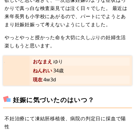
欲しいと思い過ぎて、一次想像妊娠のような症状ばっ
かりで真っ白な検査薬見ては泣く日々でした。 最近は
来年長男も小学校にあがるので、パートにでようとあ
まり妊娠妊娠って考えないようにしてました。
やっとやっと授かった命を大切に久しぶりの妊婦生活
楽しもうと思います。
おなまえ
ゆり
ねんれい
34歳
現在
4w3d
妊娠に気づいたのはいつ？
不妊治療にて凍結胚移植後、病院の判定日に採血で陽
性