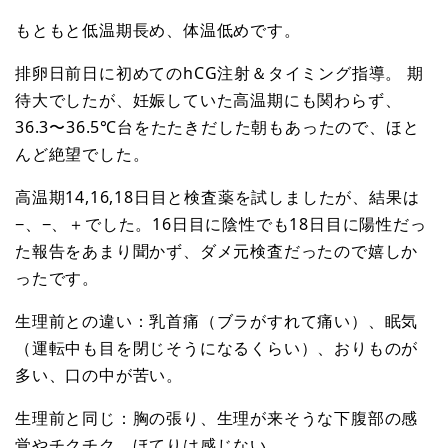
もともと低温期長め、体温低めです。
排卵日前日に初めてのhCG注射＆タイミング指導。 期
待大でしたが、妊娠していた高温期にも関わらず、
36.3〜36.5℃台をたたきだした朝もあったので、ほと
んど絶望でした。
高温期14,16,18日目と検査薬を試しましたが、結果は
−、−、＋でした。16日目に陰性でも18日目に陽性だっ
た報告をあまり聞かず、ダメ元検査だったので嬉しか
ったです。
生理前との違い：乳首痛（ブラがすれて痛い）、眠気
（運転中も目を閉じそうになるくらい）、おりものが
多い、口の中が苦い。
生理前と同じ：胸の張り、生理が来そうな下腹部の感
覚やチクチク、ほてりは感じない。