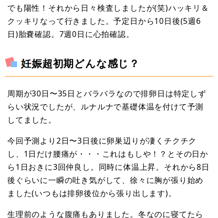
でも陽性！それから日々検査しましたが(笑)ハッキリ＆
クッキリなって行きました。予定日から10日後(5週6
日)胎嚢確認。7週0日に心拍確認。
妊娠超初期どんな感じ？
周期が30日〜35日とバラバラなので排卵日は特定しず
らい状況でしたが、ルナルナで基礎体温を付けて予測
してました。
今回予測より2日〜3日後に卵巣辺りが凄くチクチク
し、1日だけ腰痛が・・・これはもしや！？とその日か
ら1日おきに3回仲良し。同時に体温上昇。それから8日
後ぐらいに一瞬の吐き気がして、徐々に胸が張り始め
ました(いつもは排卵後位から張り出します)。
生理前のような腹痛もありました。冬なのに寝てたら