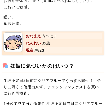
お腹が全体的に痛い（胃痛みたいな感じもした）。
においに敏感。
眠い。
食欲旺盛。
おなまえ
う〜にょ
ねんれい
39歳
現在
7w2d
妊娠に気づいたのはいつ？
生理予定日3日前にクリアブルーでうっすら陽性！！余
りに薄くて信用出来ず、チェックワンファストを買い
に行き再検査。
1分位で見て分かる陽性!生理予定日当日にクリアブルー