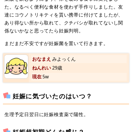
た。なるべく便利な食材を使わず手作りしました。友
達にコウノトリキティを貰い携帯に付けてましたが、
あり得ない所から取れて、クチバシが取れてないし関
係ないかなと思ってたら妊娠判明。
まだまだ不安ですが妊娠菌を置いて行きます。
おなまえ
みよっくん
ねんれい
29歳
現在
5w
妊娠に気づいたのはいつ？
生理予定日翌日に妊娠検査薬で陽性。
妊娠超初期どんな感じ？