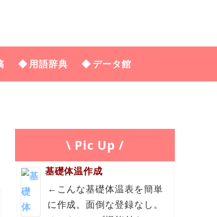
稿
用語辞典
データ館
\ Pic Up /
基礎体温作成
←こんな基礎体温表を簡単
に作成。面倒な登録なし。