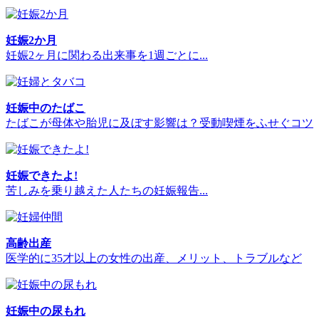
妊娠2か月
妊娠2ヶ月に関わる出来事を1週ごとに...
妊娠中のたばこ
たばこが母体や胎児に及ぼす影響は？受動喫煙をふせぐコツ
妊娠できたよ!
苦しみを乗り越えた人たちの妊娠報告...
高齢出産
医学的に35才以上の女性の出産、メリット、トラブルなど
妊娠中の尿もれ