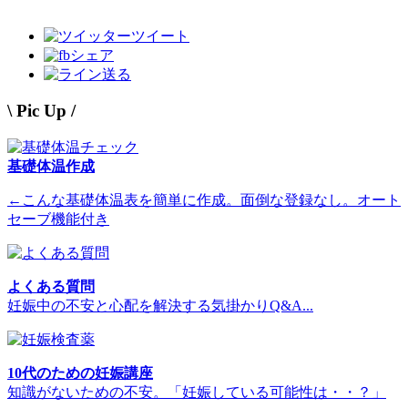
ツイート
シェア
送る
\ Pic Up /
基礎体温作成
←こんな基礎体温表を簡単に作成。面倒な登録なし。オート
セーブ機能付き
よくある質問
妊娠中の不安と心配を解決する気掛かりQ&A...
10代のための妊娠講座
知識がないための不安。「妊娠している可能性は・・？」