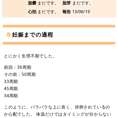
胎嚢
まだです。
胎芽
まだです。
心拍
まだです。
報告
13/06/19
妊娠までの過程
とにかく生理不順でした。
前回：36周期
その前：50周期
33周期
45周期
34周期
このように、バラバラな上に長く、排卵されているの
か心配でした。 体温だけではタイミングが分からない