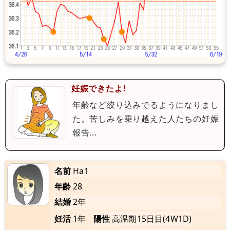
妊娠できたよ!
年齢など絞り込みでるようになりまし
た。苦しみを乗り越えた人たちの妊娠
報告...
名前
Ha1
年齢
28
結婚
2年
妊活
1年
陽性
高温期15日目(4W1D)