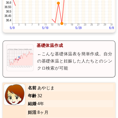
基礎体温作成
←こんな基礎体温表を簡単作成。自分
の基礎体温と妊娠した人たちとのシン
クロ検索が可能
名前
あやじま
年齢
32
結婚
4年
妊活
8ヶ月