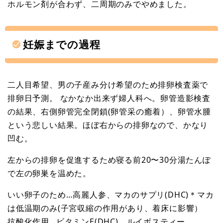
ホルモン剤が合わず、二周期のみでやめました。
妊娠までの過程
二人目希望、男の子産み分け希望のため排卵検査薬で
排卵日予測。 なかなか出来ず婦人科へ。卵管造影検査
の結果、右側卵管完全閉鎖(卵管采の癒着）、卵管水腫
という悲しい結果。ほぼ右からの排卵なので、かなり
凹む。
左からの排卵を促進するため寝る前20〜30分湯たんぽ
で左の卵巣を温めた。
いい卵子のため…高麗人参、マカのサプリ(DHC)＊マカ
は低温期のみ(子宮収縮の作用があり、着床に影響）
抗酸化作用…ビタミンE(DHC)、ルイボスティー