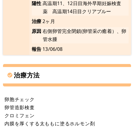
陽性
高温期11、12日目海外早期妊娠検査
薬 高温期14日目クリアブルー
治療
2ヶ月
原因
右側卵管完全閉鎖(卵管采の癒着）、卵
管水腫
報告
13/06/08
治療方法
卵胞チェック
卵管造影検査
クロミフェン
内膜を厚くする太ももに塗るホルモン剤