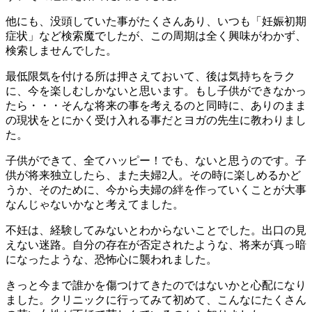
他にも、没頭していた事がたくさんあり、いつも「妊娠初期
症状」など検索魔でしたが、この周期は全く興味がわかず、
検索しませんでした。
最低限気を付ける所は押さえておいて、後は気持ちをラク
に、今を楽しむしかないと思います。もし子供ができなかっ
たら・・・そんな将来の事を考えるのと同時に、ありのまま
の現状をとにかく受け入れる事だとヨガの先生に教わりまし
た。
子供ができて、全てハッピー！でも、ないと思うのです。子
供が将来独立したら、また夫婦2人。その時に楽しめるかど
うか、そのために、今から夫婦の絆を作っていくことが大事
なんじゃないかなと考えてました。
不妊は、経験してみないとわからないことでした。出口の見
えない迷路。自分の存在が否定されたような、将来が真っ暗
になったような、恐怖心に襲われました。
きっと今まで誰かを傷つけてきたのではないかと心配になり
ました。クリニックに行ってみて初めて、こんなにたくさん