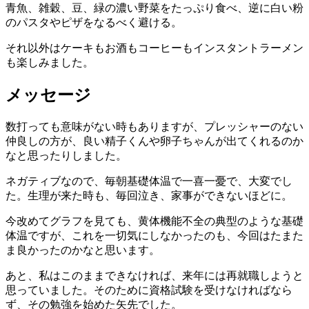
青魚、雑穀、豆、緑の濃い野菜をたっぷり食べ、逆に白い粉
のパスタやピザをなるべく避ける。
それ以外はケーキもお酒もコーヒーもインスタントラーメン
も楽しみました。
メッセージ
数打っても意味がない時もありますが、プレッシャーのない
仲良しの方が、良い精子くんや卵子ちゃんが出てくれるのか
なと思ったりしました。
ネガティブなので、毎朝基礎体温で一喜一憂で、大変でし
た。生理が来た時も、毎回泣き、家事ができないほどに。
今改めてグラフを見ても、黄体機能不全の典型のような基礎
体温ですが、これを一切気にしなかったのも、今回はたまた
ま良かったのかなと思います。
あと、私はこのままできなければ、来年には再就職しようと
思っていました。そのために資格試験を受けなければなら
ず、その勉強を始めた矢先でした。