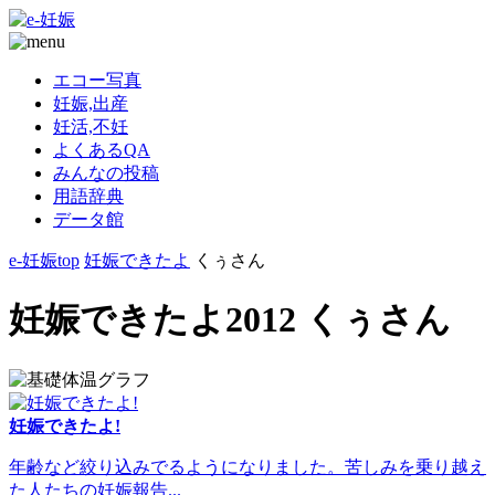
エコー写真
妊娠,出産
妊活,不妊
よくあるQA
みんなの投稿
用語辞典
データ館
e-妊娠top
妊娠できたよ
くぅさん
妊娠できたよ2012 くぅさん
妊娠できたよ!
年齢など絞り込みでるようになりました。苦しみを乗り越え
た人たちの妊娠報告...