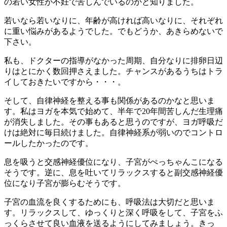
の若い女性が不妊で苦しんでいるのかと知りました。
若いなら若いなりに、年齢が高ければ高いなりに、それぞれ
に重い悩みがあるようでした。でもどうか、あきらめないで
下さい。
私も、ドクターの指導がなかった周期、自分なりに排卵日辺
りはとにかく数回押さえました。チャンスがあるうちはトラ
イしておきたいですから・・・。
そして、自律神経を整える事も関係があるのかなと思いま
す。私はヨガを本気で始めて、半年で20年間苦しんだ生理痛
が消失しました。その事もあると思うのですが、ヨガ呼吸だ
けは絶対に毎日続けました。自律神経系が弱いのでコントロ
ールしたかったのです。
息を吸うと交感神経優位になり、子宮がぺっちゃんこになる
そうです。逆に、息を吐いてリラックスすると副交感神経優
位になり子宮が膨らむそうです。
子宮の血流を良くするためにも、呼吸法は大切だと思いま
す。リラックスして、ゆっくりと深く呼吸をして、子宮をふ
っくらさせて良い血液を送るようにしてみましょう。きっ