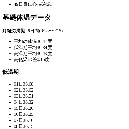
49日目に心拍確認。
基礎体温データ
月経の周期
28日間(8/18〜9/15)
平均の体温
36.41度
低温期平均
36.34度
高温期平均
36.49度
高低温の差
0.15度
低温期
01日
36.68
02日
36.62
03日
36.51
04日
36.32
05日
36.26
06日
36.25
07日
36.16
08日
36.15