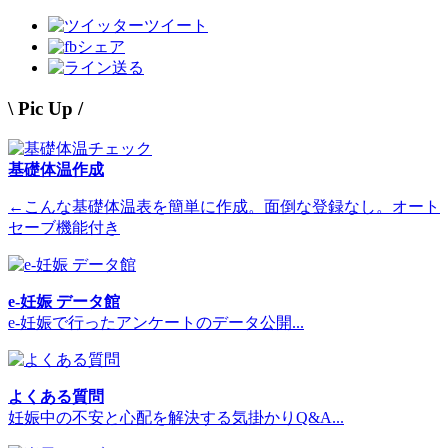
ツイート
シェア
送る
\ Pic Up /
基礎体温作成
←こんな基礎体温表を簡単に作成。面倒な登録なし。オート
セーブ機能付き
e-妊娠 データ館
e-妊娠で行ったアンケートのデータ公開...
よくある質問
妊娠中の不安と心配を解決する気掛かりQ&A...