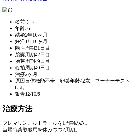
名前
くぅ
年齢
36
結婚
2年10ヶ月
妊活
1年10ヶ月
陽性
周期31日目
胎嚢
周期42日目
胎芽
周期49日目
心拍
周期49日目
治療
2ヶ月
原因
黄体機能不全、卵巣年齢42歳、フーナーテスト
bad。
報告
12/10/6
治療方法
プレマリン、ルトラールを1周期のみ。
当帰芍薬散服用を休みつつ2周期。