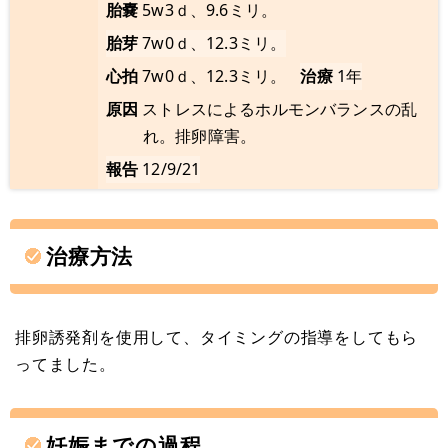
胎嚢
5w3ｄ、9.6ミリ。
胎芽
7w0ｄ、12.3ミリ。
心拍
7w0ｄ、12.3ミリ。
治療
1年
原因
ストレスによるホルモンバランスの乱
れ。排卵障害。
報告
12/9/21
治療方法
排卵誘発剤を使用して、タイミングの指導をしてもら
ってました。
妊娠までの過程