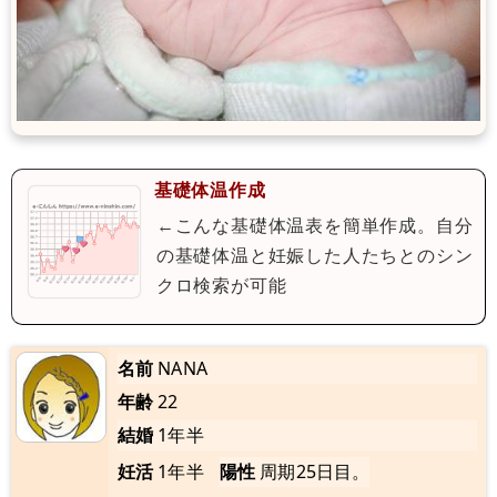
基礎体温作成
←こんな基礎体温表を簡単作成。自分
の基礎体温と妊娠した人たちとのシン
クロ検索が可能
名前
NANA
年齢
22
結婚
1年半
妊活
1年半
陽性
周期25日目。