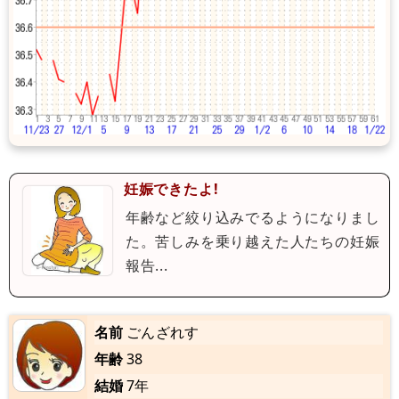
妊娠できたよ!
年齢など絞り込みでるようになりまし
た。苦しみを乗り越えた人たちの妊娠
報告...
名前
ごんざれす
年齢
38
結婚
7年