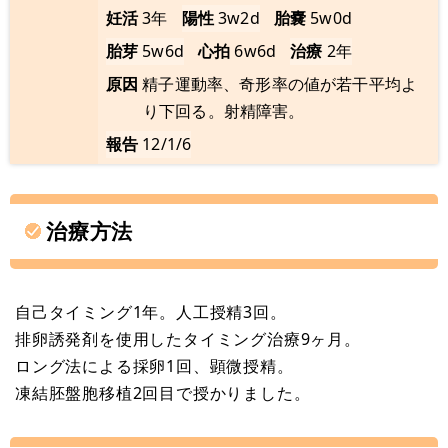
妊活
3年
陽性
3w2d
胎嚢
5w0d
胎芽
5w6d
心拍
6w6d
治療
2年
原因
精子運動率、奇形率の値が若干平均よ
り下回る。射精障害。
報告
12/1/6
治療方法
自己タイミング1年。人工授精3回。
排卵誘発剤を使用したタイミング治療9ヶ月。
ロング法による採卵1回、顕微授精。
凍結胚盤胞移植2回目で授かりました。