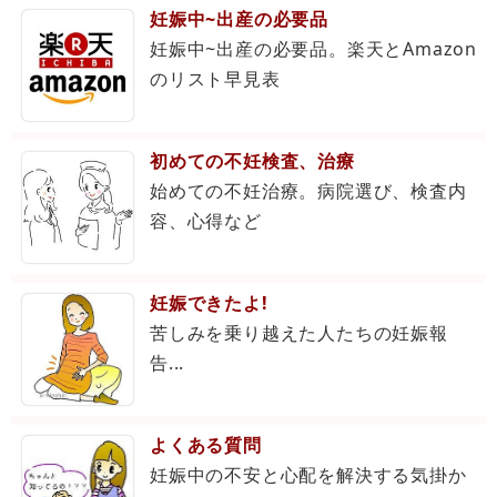
妊娠中~出産の必要品
妊娠中~出産の必要品。楽天とAmazon
のリスト早見表
初めての不妊検査、治療
始めての不妊治療。病院選び、検査内
容、心得など
妊娠できたよ!
苦しみを乗り越えた人たちの妊娠報
告...
よくある質問
妊娠中の不安と心配を解決する気掛か