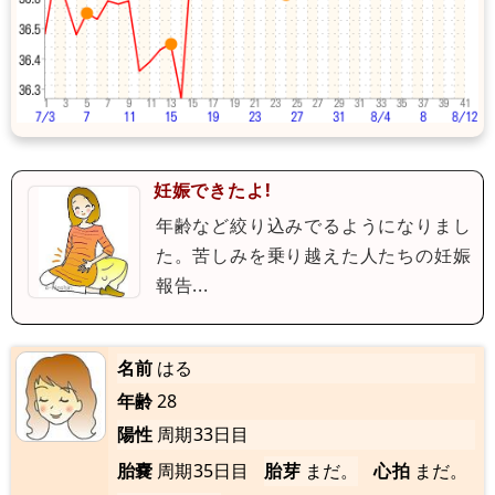
妊娠できたよ!
年齢など絞り込みでるようになりまし
た。苦しみを乗り越えた人たちの妊娠
報告...
名前
はる
年齢
28
陽性
周期33日目
胎嚢
周期35日目
胎芽
まだ。
心拍
まだ。