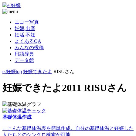
エコー写真
妊娠,出産
妊活,不妊
よくあるQA
みんなの投稿
用語辞典
データ館
e-妊娠top
妊娠できたよ
RISUさん
妊娠できたよ2011 RISUさん
基礎体温作成
←こんな基礎体温表を簡単作成。自分の基礎体温と妊娠した
人たちとのシンクロ検索が可能