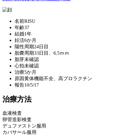
名前
RISU
年齢
37
結婚
1年
妊活
6か月
陽性
周期24日目
胎嚢
周期33日目、6.5ｍｍ
胎芽
未確認
心拍
未確認
治療
5か月
原因
黄体機能不全、高プロラクチン
報告
10/5/17
治療方法
血液検査
卵管造影検査
デュファストン服用
カバサール服用