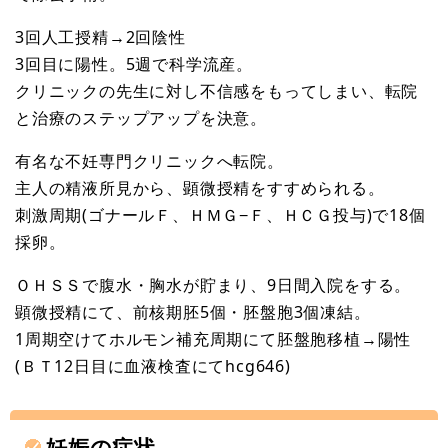
3回人工授精→2回陰性
3回目に陽性。5週で科学流産。
クリニックの先生に対し不信感をもってしまい、転院
と治療のステップアップを決意。
有名な不妊専門クリニックへ転院。
主人の精液所見から、顕微授精をすすめられる。
刺激周期(ゴナールＦ、ＨＭＧ−Ｆ、ＨＣＧ投与)で18個
採卵。
ＯＨＳＳで腹水・胸水が貯まり、9日間入院をする。
顕微授精にて、前核期胚5個・胚盤胞3個凍結。
1周期空けてホルモン補充周期にて胚盤胞移植→陽性
(ＢＴ12日目に血液検査にてhcg646)
妊娠の症状