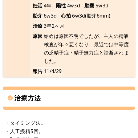
妊活
4年
陽性
4w3d
胎嚢
5w3d
胎芽
6w3d
心拍
6w3d(胎芽6mm)
治療
3年2ヶ月
原因
始めは原因不明でしたが、主人の精液
検査が年々悪くなり、最近では中等度
の乏精子症・精子無力症と診断されま
した。
報告
11/4/29
治療方法
・タイミング法。
・人工授精5回。