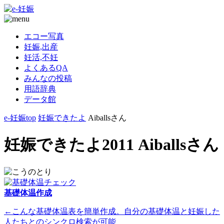
エコー写真
妊娠,出産
妊活,不妊
よくあるQA
みんなの投稿
用語辞典
データ館
e-妊娠top
妊娠できたよ
Aiballsさん
妊娠できたよ2011 Aiballsさん
基礎体温作成
←こんな基礎体温表を簡単作成。自分の基礎体温と妊娠した
人たちとのシンクロ検索が可能