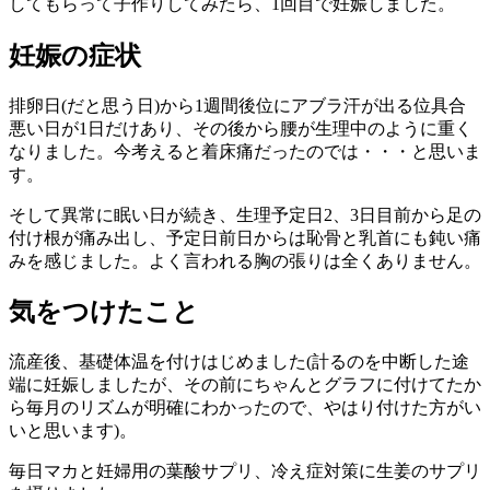
してもらって子作りしてみたら、1回目で妊娠しました。
妊娠の症状
排卵日(だと思う日)から1週間後位にアブラ汗が出る位具合
悪い日が1日だけあり、その後から腰が生理中のように重く
なりました。今考えると着床痛だったのでは・・・と思いま
す。
そして異常に眠い日が続き、生理予定日2、3日目前から足の
付け根が痛み出し、予定日前日からは恥骨と乳首にも鈍い痛
みを感じました。よく言われる胸の張りは全くありません。
気をつけたこと
流産後、基礎体温を付けはじめました(計るのを中断した途
端に妊娠しましたが、その前にちゃんとグラフに付けてたか
ら毎月のリズムが明確にわかったので、やはり付けた方がい
いと思います)。
毎日マカと妊婦用の葉酸サプリ、冷え症対策に生姜のサプリ