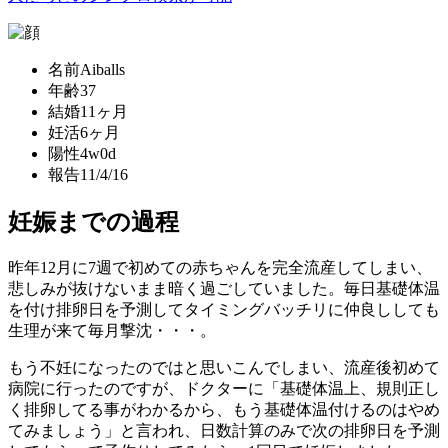
名前
Aiballs
年齢
37
結婚
11ヶ月
妊活
6ヶ月
陽性
4w0d
報告
11/4/16
妊娠までの過程
昨年12月に7週で初めての赤ちゃんを完全流産してしまい、
悲しみが抜けないまま暗く過ごしていました。毎日基礎体温
を付け排卵日を予測してタイミングバッチリに仲良ししても
生理が来て毎月撃沈・・・。
もう不妊になったのではと思いこんでしまい、流産後初めて
病院に行ったのですが、ドクターに「基礎体温上、規則正し
く排卵してる事がわかるから、もう基礎体温付けるのはやめ
てみましょう」と言われ、日数計算のみで次の排卵日を予測