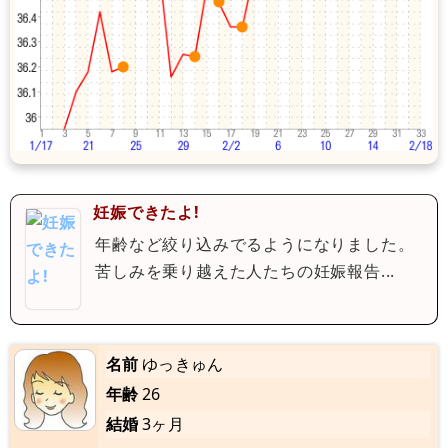
妊娠できたよ!
年齢など絞り込みでるようになりました。
苦しみを乗り越えた人たちの妊娠報告...
名前
ゆっきゅん
年齢
26
結婚
3ヶ月