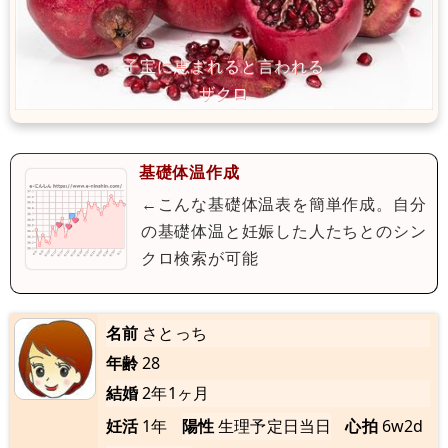
基礎体温作成
←こんな基礎体温表を簡単作成。自分
の基礎体温と妊娠した人たちとのシン
クロ検索が可能
名前
さとっち
年齢
28
結婚
2年1ヶ月
妊活
1年
陽性
生理予定日当日
心拍
6w2d