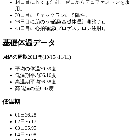
14日目にｈｃｇ注射、翌日からデュファストンを服
用。
30日目にチェックワンにて陽性。
36日目に胎のう確認(基礎体温計測終了)。
43日目に心拍確認(プロゲステロン注射)。
基礎体温データ
月経の周期
28日間(10/15~11/11)
平均の体温
36.39度
低温期平均
36.16度
高温期平均
36.58度
高低温の差
0.42度
低温期
01日
36.28
02日
36.17
03日
35.95
04日
36.08