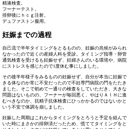
精液検査。
フーナーテスト。
排卵後にｈｃｇ注射。
デュファストン服用。
妊娠までの過程
自己流で半年タイミングをとるものの、妊娠の兆候がみられ
なかったので近くの産婦人科を受診。タイミング指導・卵管
通気検査を受けるも妊娠せず、妊婦さんのいる環境や、病院
にストレスを感じたので1度休む事にしました。
その後半年様子をみるものの妊娠せず、自分が本当に妊娠で
きる体なのか常に不安だったので不妊専門病院の門をたたき
ました。そこで初めて一通りの検査をしていただき、大きな
問題はないものの、フーナーが毎回悪く、やはりＡＩＨに進
むべきなのか、抗精子抗体検査にひっかかるのではないかと
いう不安で体調を崩しました。
妊娠した周期はこれからタイミングをとろうと予定を組んで
いた時にまさかの排卵済だったため、慌ててタイミングをと