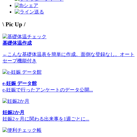
シェア
送る
\ Pic Up /
基礎体温作成
←こんな基礎体温表を簡単に作成。面倒な登録なし。オート
セーブ機能付き
e-妊娠 データ館
e-妊娠で行ったアンケートのデータ公開...
妊娠2か月
妊娠2ヶ月に関わる出来事を1週ごとに...