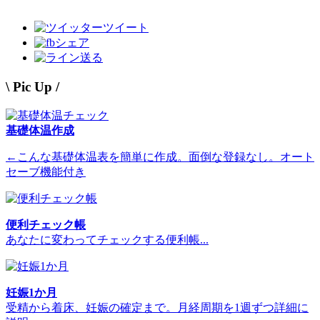
ツイート
シェア
送る
\ Pic Up /
基礎体温作成
←こんな基礎体温表を簡単に作成。面倒な登録なし。オート
セーブ機能付き
便利チェック帳
あなたに変わってチェックする便利帳...
妊娠1か月
受精から着床、妊娠の確定まで。月経周期を1週ずつ詳細に