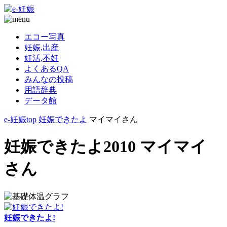
エコー写真
妊娠,出産
妊活,不妊
よくあるQA
みんなの投稿
用語辞典
データ館
e-妊娠top
妊娠できたよ
マイマイさん
妊娠できたよ2010 マイマイ
さん
妊娠できたよ!