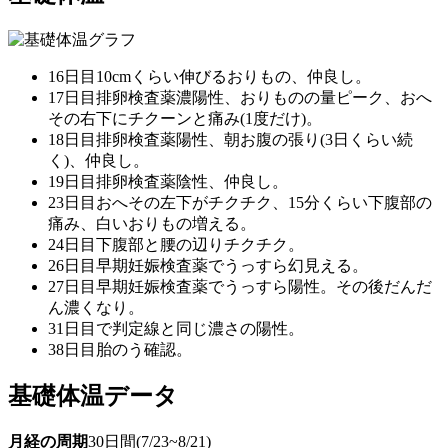
16日目10cmくらい伸びるおりもの、仲良し。
17日目排卵検査薬濃陽性、おりものの量ピーク、おへ
その右下にチクーンと痛み(1度だけ)。
18日目排卵検査薬陽性、朝お腹の張り(3日くらい続
く)、仲良し。
19日目排卵検査薬陰性、仲良し。
23日目おへその左下がチクチク、15分くらい下腹部の
痛み、白いおりもの増える。
24日目下腹部と腰の辺りチクチク。
26日目早期妊娠検査薬でうっすら幻見える。
27日目早期妊娠検査薬でうっすら陽性。その後だんだ
ん濃くなり。
31日目で判定線と同じ濃さの陽性。
38日目胎のう確認。
基礎体温データ
月経の周期
30日間(7/23~8/21)