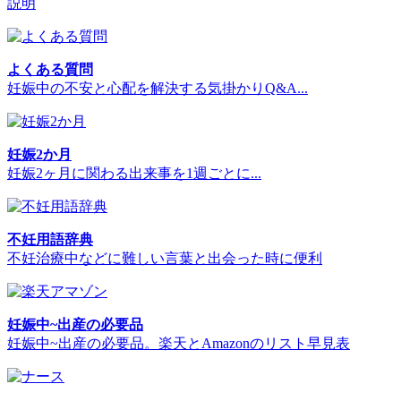
説明
よくある質問
妊娠中の不安と心配を解決する気掛かりQ&A...
妊娠2か月
妊娠2ヶ月に関わる出来事を1週ごとに...
不妊用語辞典
不妊治療中などに難しい言葉と出会った時に便利
妊娠中~出産の必要品
妊娠中~出産の必要品。楽天とAmazonのリスト早見表