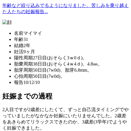
年齢など絞り込みでるようになりました。苦しみを乗り越え
た人たちの妊娠報告...
名前
マイマイ
年齢
31
結婚
2年
妊活
9ヶ月
陽性
周期27日目(おそらく3ｗ0ｄ)。
胎嚢
周期38日目(おそらく4ｗ4ｄ)、4.8㎜。
胎芽
周期50日目(7w0d)、胎芽6.8mm。
心拍
周期50日目(7w0d)。
報告
10/12/10
妊娠までの過程
2人目ですが2歳差にしたくて、ずっと自己流タイミングでや
っていましたがなかなか妊娠にいたりませんでした。2歳差
をあきらめてリラックスできたのか、3歳差(3学年)でようや
く妊娠できました。