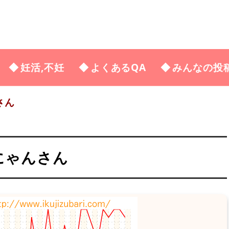
妊活,不妊
よくあるQA
みんなの投
さん
ーにゃんさん