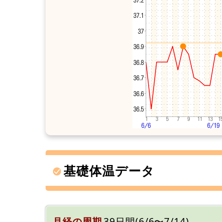
基礎体温データ
月経の周期
39日間(6/6〜7/14)