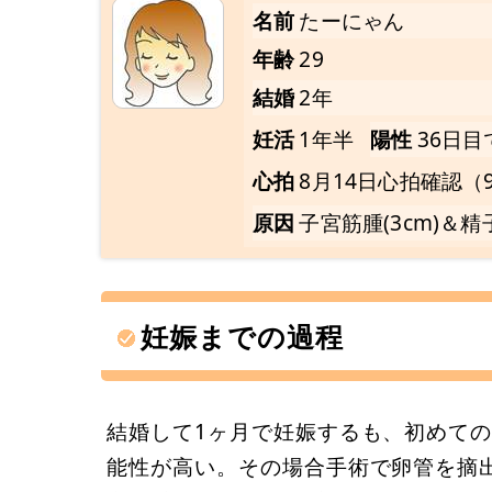
名前
たーにゃん
年齢
29
結婚
2年
妊活
1年半
陽性
36日
心拍
8月14日心拍確認（9
原因
子宮筋腫(3cm)＆
妊娠までの過程
結婚して1ヶ月で妊娠するも、初めて
能性が高い。その場合手術で卵管を摘