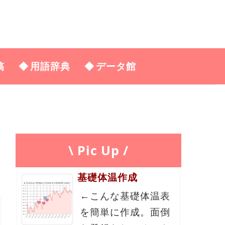
稿
用語辞典
データ館
\ Pic Up /
基礎体温作成
←こんな基礎体温表
を簡単に作成。面倒