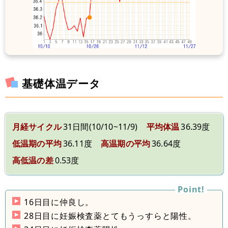
基礎体温データ
月経サイクル
31日間(10/10~11/9)
平均体温
36.39度
低温期の平均
36.11度
高温期の平均
36.64度
高低温の差
0.53度
16日目に仲良し。
28日目に妊娠検査薬とてもうっすらと陽性。