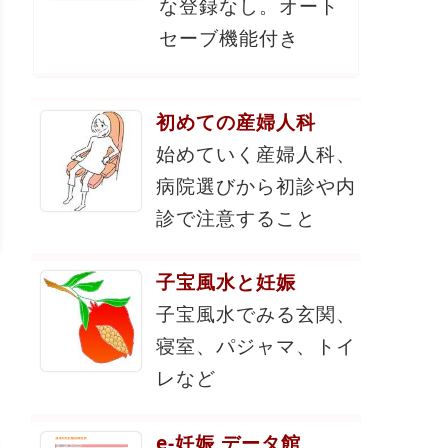
な登録なし。オート
セーブ機能付き
初めての産婦人科
始めていく産婦人科、
病院選びから初診や内
診で注意すること
子宝風水と妊娠
子宝風水でみる玄関、
寝室、パジャマ、トイ
レなど
e-妊娠 データ館