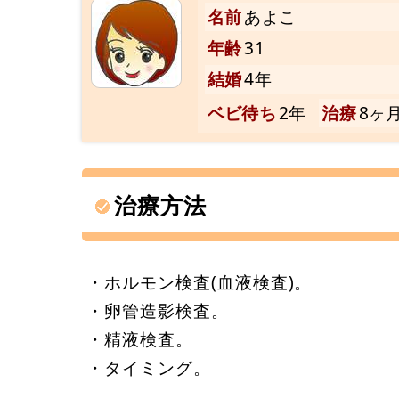
名前
あよこ
年齢
31
結婚
4年
ベビ待ち
2年
治療
8ヶ
治療方法
・ホルモン検査(血液検査)。
・卵管造影検査。
・精液検査。
・タイミング。