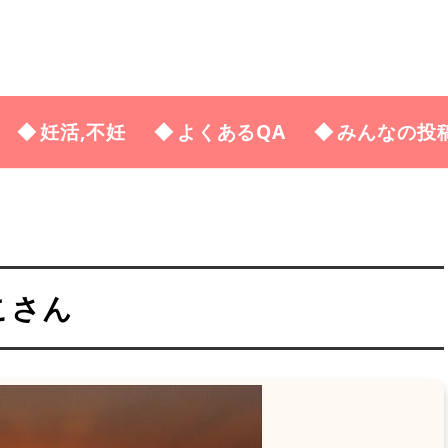
妊活,不妊
よくあるQA
みんなの投
こさん