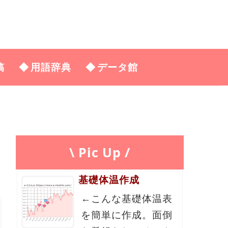
稿
用語辞典
データ館
\ Pic Up /
基礎体温作成
←こんな基礎体温表
を簡単に作成。面倒