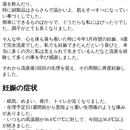
湯を飲んだり。
特に絹製品はさらさらで温かい上、肌もすべすべになってい
い事づくしでした。
簡単にできるものばかりで、ぐうだらな私にはぴったりでし
た。調子がとても良くなりました。
そんな中、心も体も落ち着いた時に今年3月待望の妊娠、6週
で完全流産でした。私でも妊娠できたんだという喜びと、本
当に多くの方に私は支えられて生きているんだなと流産を経
験して多くの事を学び感謝しました。
それから流産後1回目の生理を迎え、その周期に再度妊娠し
ました。
妊娠の症状
・眠気、めまい、発汗、トイレが近くなりました。
・生理予定日1週間前から普段より重い生理痛のような痛み
がありました。
・いつもの高温期が36.6℃?7℃に対して、今回は36.8℃以上
が続きました。