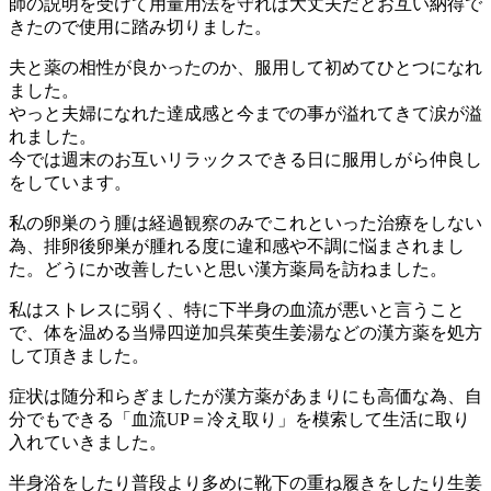
師の説明を受けて用量用法を守れば大丈夫だとお互い納得で
きたので使用に踏み切りました。
夫と薬の相性が良かったのか、服用して初めてひとつになれ
ました。
やっと夫婦になれた達成感と今までの事が溢れてきて涙が溢
れました。
今では週末のお互いリラックスできる日に服用しがら仲良し
をしています。
私の卵巣のう腫は経過観察のみでこれといった治療をしない
為、排卵後卵巣が腫れる度に違和感や不調に悩まされまし
た。どうにか改善したいと思い漢方薬局を訪ねました。
私はストレスに弱く、特に下半身の血流が悪いと言うこと
で、体を温める当帰四逆加呉茱萸生姜湯などの漢方薬を処方
して頂きました。
症状は随分和らぎましたが漢方薬があまりにも高価な為、自
分でもできる「血流UP＝冷え取り」を模索して生活に取り
入れていきました。
半身浴をしたり普段より多めに靴下の重ね履きをしたり生姜