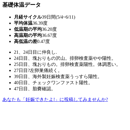
基礎体温データ
月経サイクル
39日間(5/4~6/11)
平均体温
36.39度
低温期の平均
36.20度
高温期の平均
36.67度
高低温の差
0.47度
21、24日目に仲良し.
24日目、塊おりもの沢山。排卵検査薬やや陽性。
25日目、塊おりもの。排卵検査薬陽性。体調悪い。
27日目?左卵巣痛続く。
39日目、海外製妊娠検査薬うっすら陽性。
40日目、チェックワンファスト陽性。
47日目、胎嚢確認。
あなたも「妊娠できたよ!」に投稿してみませんか?