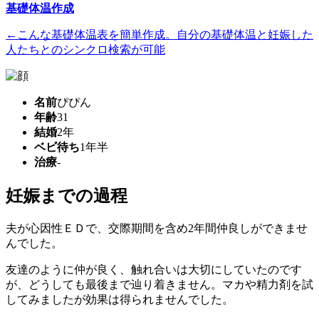
基礎体温作成
←こんな基礎体温表を簡単作成。自分の基礎体温と妊娠した
人たちとのシンクロ検索が可能
名前
ぴぴん
年齢
31
結婚
2年
ベビ待ち
1年半
治療
-
妊娠までの過程
夫が心因性ＥＤで、交際期間を含め2年間仲良しができませ
んでした。
友達のように仲が良く、触れ合いは大切にしていたのです
が、どうしても最後まで辿り着きません。マカや精力剤を試
してみましたが効果は得られませんでした。