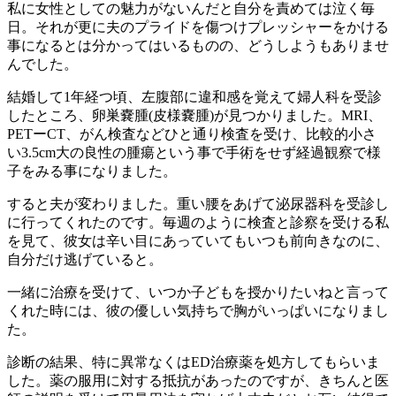
私に女性としての魅力がないんだと自分を責めては泣く毎
日。それが更に夫のプライドを傷つけプレッシャーをかける
事になるとは分かってはいるものの、どうしようもありませ
んでした。
結婚して1年経つ頃、左腹部に違和感を覚えて婦人科を受診
したところ、卵巣嚢腫(皮様嚢腫)が見つかりました。MRI、
PETーCT、がん検査などひと通り検査を受け、比較的小さ
い3.5cm大の良性の腫瘍という事で手術をせず経過観察で様
子をみる事になりました。
すると夫が変わりました。重い腰をあげて泌尿器科を受診し
に行ってくれたのです。毎週のように検査と診察を受ける私
を見て、彼女は辛い目にあっていてもいつも前向きなのに、
自分だけ逃げていると。
一緒に治療を受けて、いつか子どもを授かりたいねと言って
くれた時には、彼の優しい気持ちで胸がいっぱいになりまし
た。
診断の結果、特に異常なくはED治療薬を処方してもらいま
した。薬の服用に対する抵抗があったのですが、きちんと医