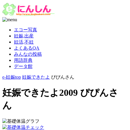
エコー写真
妊娠,出産
妊活,不妊
よくあるQA
みんなの投稿
用語辞典
データ館
e-妊娠top
妊娠できたよ
ぴぴんさん
妊娠できたよ2009 ぴぴんさ
ん