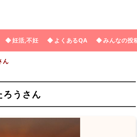
妊活,不妊
よくあるQA
みんなの投
さん
もたろうさん