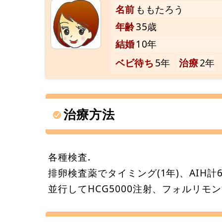
名前
ももたろう
年齢
35歳
結婚
10年
ベビ待ち
5年
治療
2年
治療方法
各種検査.
排卵検査薬でタイミング(1年)、AIH計
並行してHCG5000注射、フォルリ