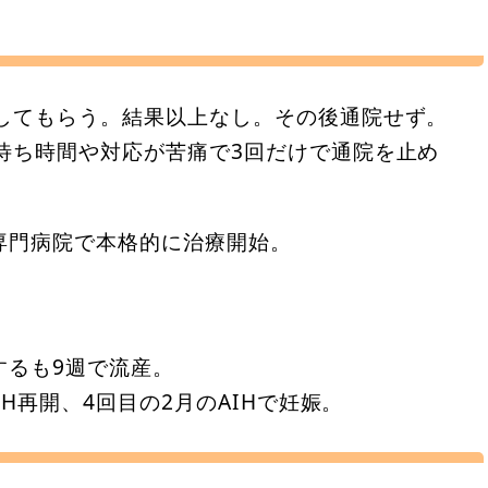
をしてもらう。結果以上なし。その後通院せず。
待ち時間や対応が苦痛で3回だけで通院を止め
療専門病院で本格的に治療開始。
。
するも9週で流産。
IH再開、4回目の2月のAIHで妊娠。