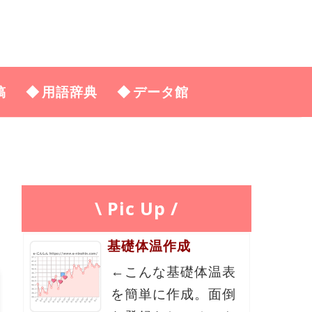
稿
用語辞典
データ館
\ Pic Up /
基礎体温作成
←こんな基礎体温表
を簡単に作成。面倒