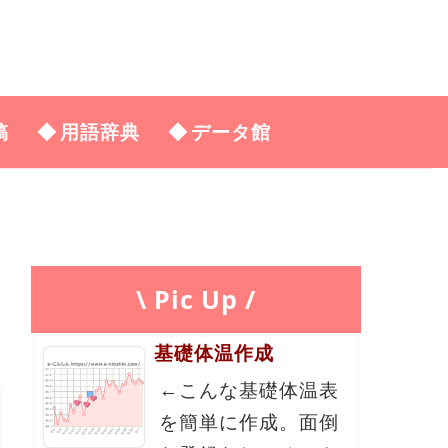
稿
用語辞典
データ館
\ Pic Up /
基礎体温作成
←こんな基礎体温表
を簡単に作成。面倒