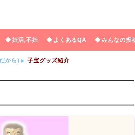
妊活,不妊
よくあるQA
みんなの投
だから)
子宝グッズ紹介