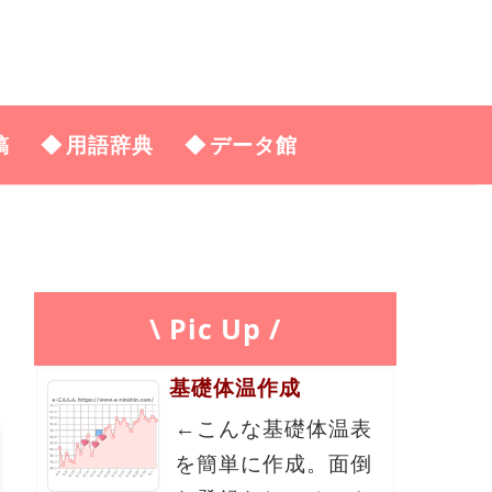
稿
用語辞典
データ館
\ Pic Up /
基礎体温作成
←こんな基礎体温表
を簡単に作成。面倒