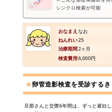
シンクロ検索が可能
おなまえ
なお
ねんれい
25
治療期間
2ヶ月
検査費用
6,000円
卵管造影検査を受診するき
旦那さんと交際6年間は、ずっと避妊