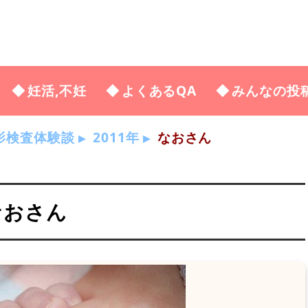
妊活,不妊
よくあるQA
みんなの投
影検査体験談
2011年
なおさん
なおさん