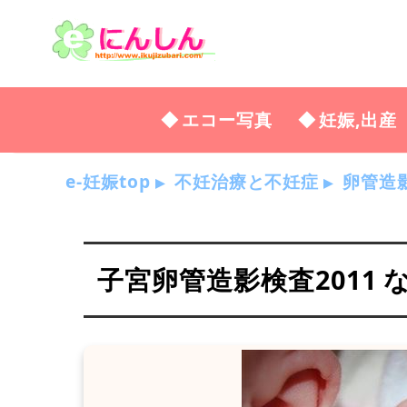
エコー写真
妊娠,出産
e-妊娠top
不妊治療と不妊症
卵管造
子宮卵管造影検査2011 