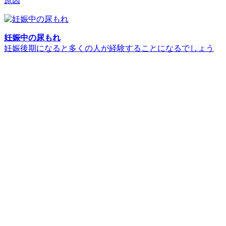
原因
妊娠中の尿もれ
妊娠後期になると多くの人が経験することになるでしょう