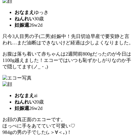
おなまえ
ゆっき
ねんれい
30歳
妊娠週
26w2d
只今3人目男の子(二男)妊娠中！先日切迫早産で要安静と言
われ…まだ油断はできないけど経過は少しよくなりました。
お腹は落ち着いて赤ちゃんは2週間前800gだったのが今日は
1100g越えました！エコーではいつも恥ずかしがりなのか手
で隠してます(ノ_・,)
おなまえ
ai
ねんれい
20歳
妊娠週
26w2d
お顔の真正面のエコーです。
ほっぺに手をあてていて可愛い♡
984gの男の子でした(｡＞∀＜｡)！