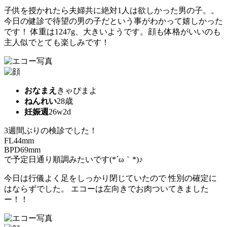
子供を授かれたら夫婦共に絶対1人は欲しかった男の子。。
今日の健診で待望の男の子だという事がわかって嬉しかった
です！ 体重は1247g、大きいようです。顔も体格がいいのも
主人似でとても楽しみです！
おなまえ
きゃぴまよ
ねんれい
28歳
妊娠週
26w2d
3週間ぶりの検診でした！
FL44mm
BPD69mm
で予定日通り順調みたいです(*´ω｀*)♪
今日は行儀よく足をしっかり閉じていたので 性別の確定に
はならずでした。 エコーは左向きでお肉ついてきました
ー！！