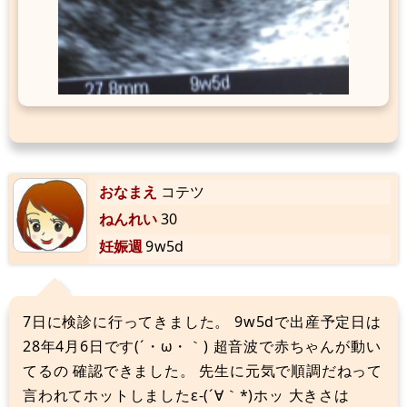
おなまえ
コテツ
ねんれい
30
妊娠週
9w5d
7日に検診に行ってきました。 9w5dで出産予定日は
28年4月6日です(´・ω・｀) 超音波で赤ちゃんが動い
てるの 確認できました。 先生に元気で順調だねって
言われてホットしましたε-(´∀｀*)ホッ 大きさは