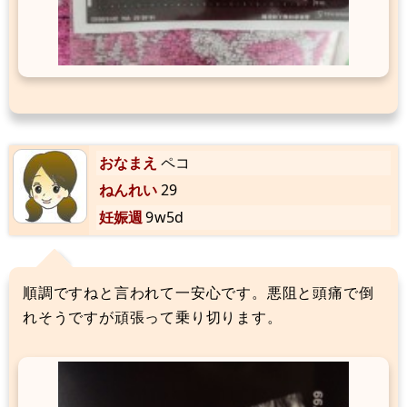
おなまえ
ペコ
ねんれい
29
妊娠週
9w5d
順調ですねと言われて一安心です。悪阻と頭痛で倒
れそうですが頑張って乗り切ります。