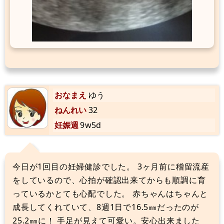
おなまえ
ゆう
ねんれい
32
妊娠週
9w5d
今日が1回目の妊婦健診でした。 3ヶ月前に稽留流産
をしているので、心拍が確認出来てからも順調に育
っているかとても心配でした。 赤ちゃんはちゃんと
成長してくれていて、8週1日で16.5㎜だったのが
25.2㎜に！ 手足が見えて可愛い。安心出来ました