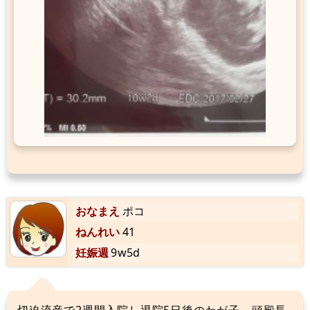
おなまえ
ポコ
ねんれい
41
妊娠週
9w5d
切迫流産で2週間入院し退院5日後のわが子。頭殿長