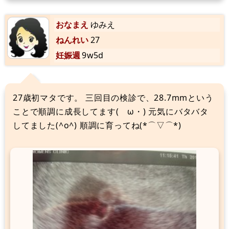
おなまえ
ゆみえ
ねんれい
27
妊娠週
9w5d
27歳初マタです。 三回目の検診で、28.7mmという
ことで順調に成長してます(ゝω・) 元気にバタバタ
してました(^o^) 順調に育ってね(*⌒▽⌒*)