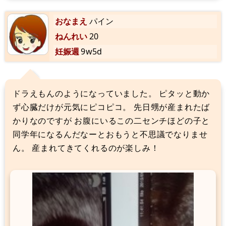
おなまえ
パイン
ねんれい
20
妊娠週
9w5d
ドラえもんのようになっていました。 ピタッと動か
ず心臓だけが元気にピコピコ。 先日甥が産まれたば
かりなのですが お腹にいるこの二センチほどの子と
同学年になるんだなーとおもうと不思議でなりませ
ん。 産まれてきてくれるのが楽しみ！