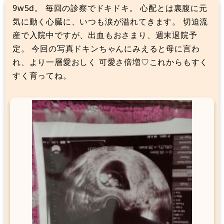
9w5d。 毎回の診察でドキドキ。 心配とは裏腹に元
気に動く心臓に、いつも涙が溢れてきます。 切迫流
産で入院中ですが、出血もおさまり、週末退院予
定。 今回の写真ドキンちゃんにみえると母に言わ
れ、より一層愛おしく 可愛さ倍増♡これからもすく
すく育ってね。