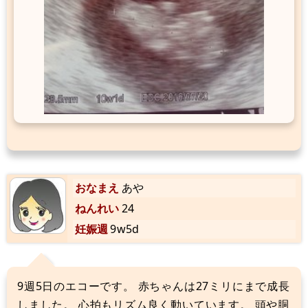
おなまえ
あや
ねんれい
24
妊娠週
9w5d
9週5日のエコーです。 赤ちゃんは27ミリにまで成長
しました。 心拍もリズム良く動いています。 頭や胴