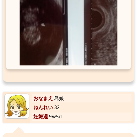
おなまえ
島娘
ねんれい
32
妊娠週
9w5d