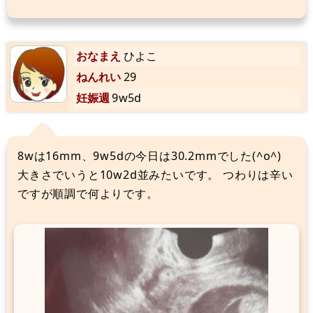
おなまえ
ひよこ
ねんれい
29
妊娠週
9w5d
8wは16mm、9w5dの今日は30.2mmでした(^o^)
大きさでいうと10w2d並みたいです。 つわりは辛い
ですが順調で何よりです。