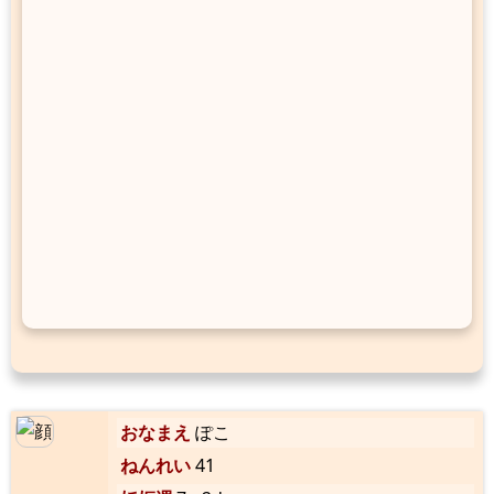
おなまえ
ぽこ
ねんれい
41