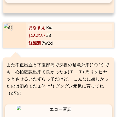
おなまえ
Rio
ねんれい
38
妊娠週
7w2d
また不正出血と下腹部痛で深夜の緊急外来(^◇^;) で
も、心拍確認出来て良かったぁ(Ｔ＿Ｔ) 周りをヒヤ
ッとさせるいたずらっ子だけど、 こんなに嬉しかっ
たのは初めてだょ(^_^*) グングン元気に育ってね
（≧∇≦）