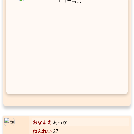
おなまえ
あっか
ねんれい
27