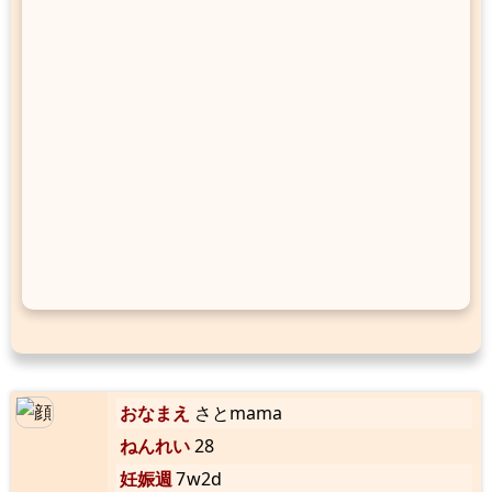
おなまえ
さとmama
ねんれい
28
妊娠週
7w2d