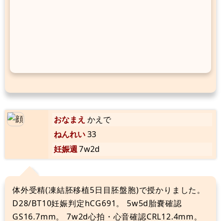
おなまえ
かえで
ねんれい
33
妊娠週
7w2d
体外受精(凍結胚移植5日目胚盤胞)で授かりました。
D28/BT10妊娠判定hCG691。 5w5d胎嚢確認
GS16.7mm。 7w2d心拍・心音確認CRL12.4mm。