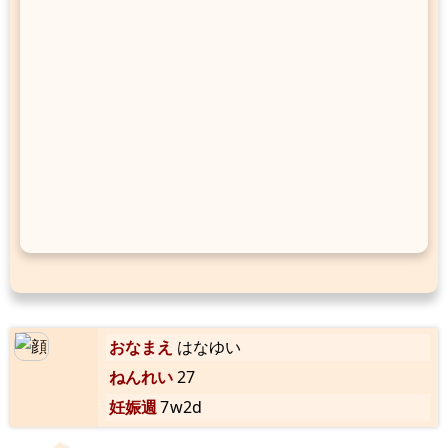
おなまえ
はなゆい
ねんれい
27
妊娠週
7w2d