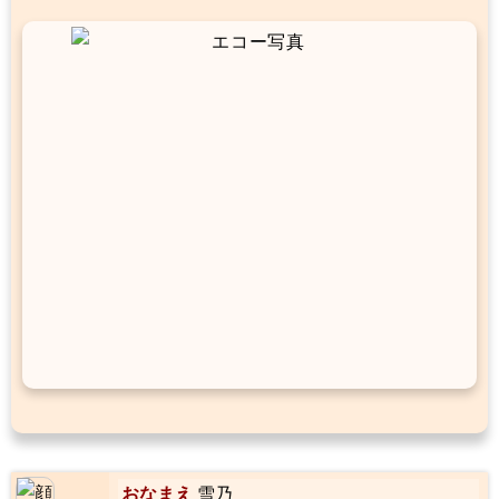
おなまえ
雪乃