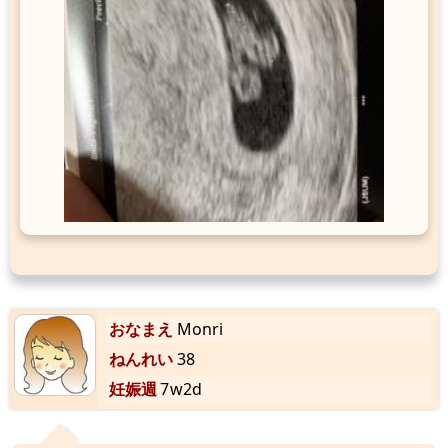
おなまえ
Monri
ねんれい
38
妊娠週
7w2d