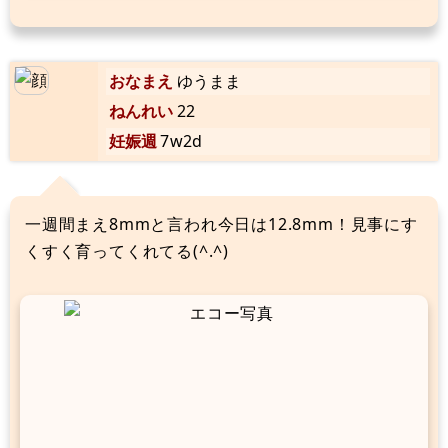
おなまえ
ゆうまま
ねんれい
22
妊娠週
7w2d
一週間まえ8mmと言われ今日は12.8mm！見事にす
くすく育ってくれてる(^.^)