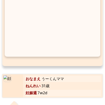
おなまえ
うーくんママ
ねんれい
31歳
妊娠週
7w2d