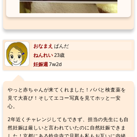
おなまえ
ぱんだ
ねんれい
23歳
妊娠週
7w2d
やっと赤ちゃんが来てくれました！パパと検査薬を
見て大喜び！そしてエコー写真を見てホッと一安
心。
2年近くチャレンジしてもできず、担当の先生にも自
然妊娠は厳しいと言われていたのに自然妊娠できま
した！京都にある鈴虫寺で旦那も私もお互いに内緒