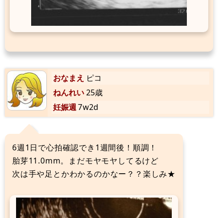
おなまえ
ピコ
ねんれい
25歳
妊娠週
7w2d
6週1日で心拍確認でき1週間後！順調！
胎芽11.0mm。まだモヤモヤしてるけど
次は手や足とかわかるのかなー？？楽しみ★