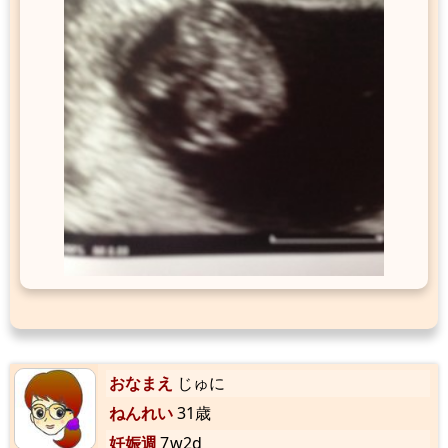
おなまえ
じゅに
ねんれい
31歳
妊娠週
7w2d