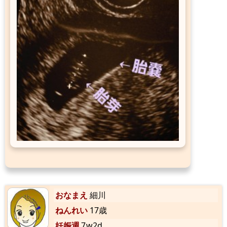
おなまえ
細川
ねんれい
17歳
妊娠週
7w2d