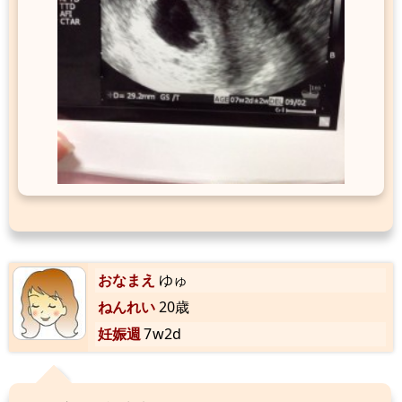
おなまえ
ゆゅ
ねんれい
20歳
妊娠週
7w2d