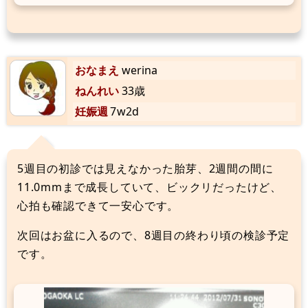
おなまえ
werina
ねんれい
33歳
妊娠週
7w2d
5週目の初診では見えなかった胎芽、2週間の間に
11.0mmまで成長していて、ビックリだったけど、
心拍も確認できて一安心です。
次回はお盆に入るので、8週目の終わり頃の検診予定
です。