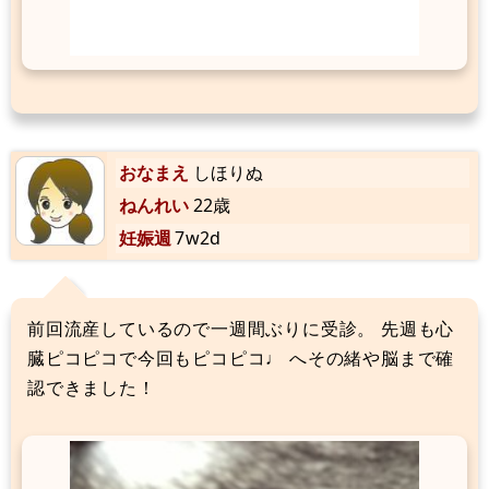
おなまえ
しほりぬ
ねんれい
22歳
妊娠週
7w2d
前回流産しているので一週間ぶりに受診。 先週も心
臓ピコピコで今回もピコピコ♩ へその緒や脳まで確
認できました！