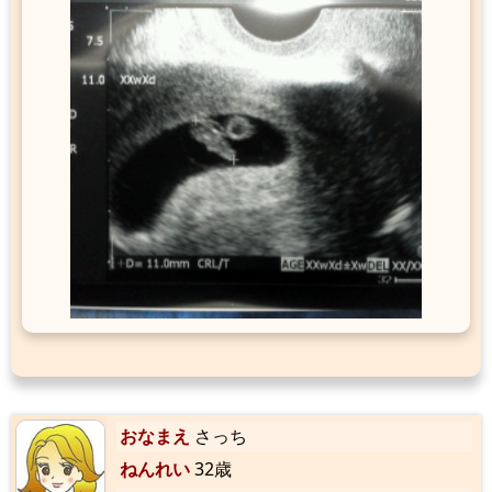
おなまえ
さっち
ねんれい
32歳