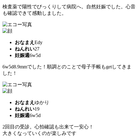
検査薬で陽性でびっくりして病院へ。自然妊娠でした。心音
も確認できて感動しました。
おなまえ
Edy
ねんれい
27
妊娠週
6w5d
6w5d8.9mmでした！順調とのことで母子手帳もgetしてきま
した！
おなまえ
ゆかり
ねんれい
19
妊娠週
6w5d
2回目の受診。心拍確認も出来て一安心！
大きくなっていくのが楽しみです