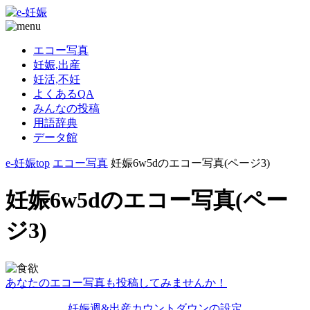
エコー写真
妊娠,出産
妊活,不妊
よくあるQA
みんなの投稿
用語辞典
データ館
e-妊娠top
エコー写真
妊娠6w5dのエコー写真(ページ3)
妊娠6w5dのエコー写真(ペー
ジ3)
あなたのエコー写真も投稿してみませんか！
妊娠週&出産カウントダウンの設定