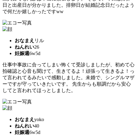
日と出産日が分かりました。排卵日が結婚記念日だったよう
で何だか嬉しかったですww
おなまえ
リル
ねんれい
26
妊娠週
6w5d
仕事中事故に合ってしまい怖くて受診しましたが、初めて心
拍確認と心音も聞けて、生きてるよ！頑張って生きるよ！っ
て言われてるみたいで感動しました。未婚で、シングルマザ
ーですが守っていきたいです。 先生からも順調だから安心
してと言われてほっとしました。
おなまえ
yoko
ねんれい
40
妊娠週
6w5d