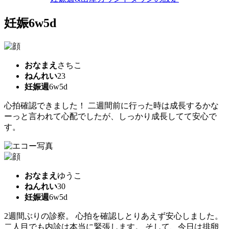
妊娠6w5d
おなまえ
さちこ
ねんれい
23
妊娠週
6w5d
心拍確認できました！ 二週間前に行った時は成長するかな
ーっと言われて心配でしたが、しっかり成長してて安心で
す。
おなまえ
ゆうこ
ねんれい
30
妊娠週
6w5d
2週間ぶりの診察。 心拍を確認しとりあえず安心しました。
二人目でも内診は本当に緊張します。 そして、今日は排卵