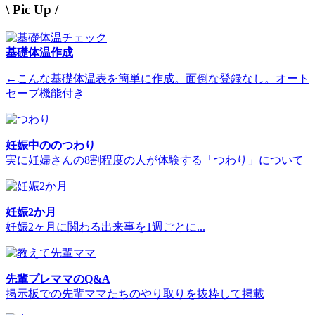
\ Pic Up /
基礎体温作成
←こんな基礎体温表を簡単に作成。面倒な登録なし。オート
セーブ機能付き
妊娠中ののつわり
実に妊婦さんの8割程度の人が体験する「つわり」について
妊娠2か月
妊娠2ヶ月に関わる出来事を1週ごとに...
先輩プレママのQ&A
掲示板での先輩ママたちのやり取りを抜粋して掲載