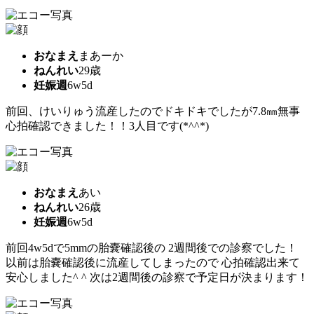
おなまえ
まあーか
ねんれい
29歳
妊娠週
6w5d
前回、けいりゅう流産したのでドキドキでしたが7.8㎜無事
心拍確認できました！！3人目です(*^^*)
おなまえ
あい
ねんれい
26歳
妊娠週
6w5d
前回4w5dで5mmの胎嚢確認後の 2週間後での診察でした！
以前は胎嚢確認後に流産してしまったので 心拍確認出来て
安心しました^ ^ 次は2週間後の診察で予定日が決まります！