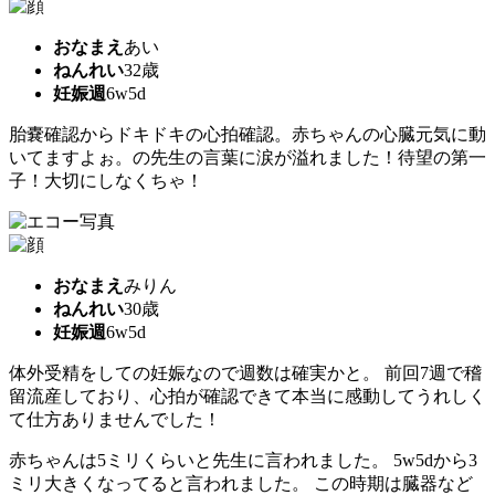
おなまえ
あい
ねんれい
32歳
妊娠週
6w5d
胎嚢確認からドキドキの心拍確認。赤ちゃんの心臓元気に動
いてますよぉ。の先生の言葉に涙が溢れました！待望の第一
子！大切にしなくちゃ！
おなまえ
みりん
ねんれい
30歳
妊娠週
6w5d
体外受精をしての妊娠なので週数は確実かと。 前回7週で稽
留流産しており、心拍が確認できて本当に感動してうれしく
て仕方ありませんでした！
赤ちゃんは5ミリくらいと先生に言われました。 5w5dから3
ミリ大きくなってると言われました。 この時期は臓器など