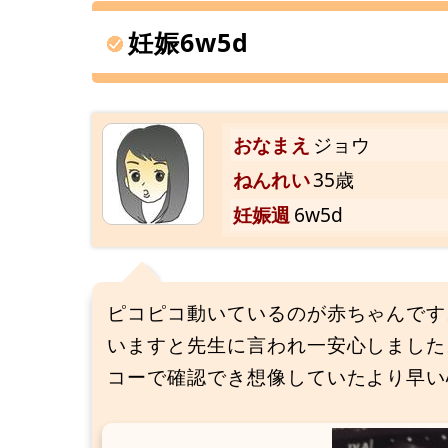
妊娠6w5d
おなまえ
ジョウ
ねんれい
35歳
妊娠週
6w5d
ピコピコ動いているのが赤ちゃんです
いますと先生に言われ一安心しました
コーで確認でき想像していたより早い