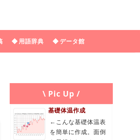
稿
用語辞典
データ館
\ Pic Up /
基礎体温作成
←こんな基礎体温表
を簡単に作成。面倒