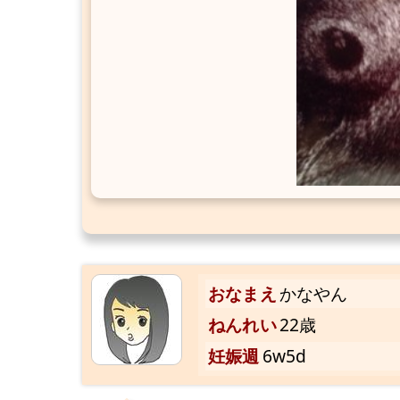
おなまえ
かなやん
ねんれい
22歳
妊娠週
6w5d