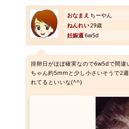
おなまえ
ちーやん
ねんれい
29歳
妊娠週
6w5d
排卵日がほぼ確実なので6w5dで間違
ちゃん約5mmと少し小さいそうで2
れてるといいな(^^)