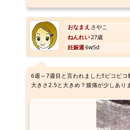
おなまえ
さやこ
ねんれい
27歳
妊娠週
6w5d
6週～7週目と言われました‼︎ピコピ
大きさ2.5と大きめ？腹痛が少しあ