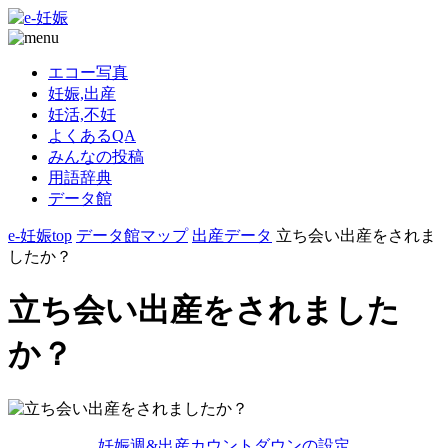
エコー写真
妊娠,出産
妊活,不妊
よくあるQA
みんなの投稿
用語辞典
データ館
e-妊娠top
データ館マップ
出産データ
立ち会い出産をされま
したか？
立ち会い出産をされました
か？
妊娠週&出産カウントダウンの設定