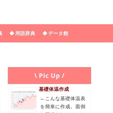
稿
用語辞典
データ館
\ Pic Up /
基礎体温作成
←こんな基礎体温表
を簡単に作成。面倒