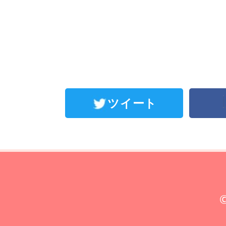
ツイート
©