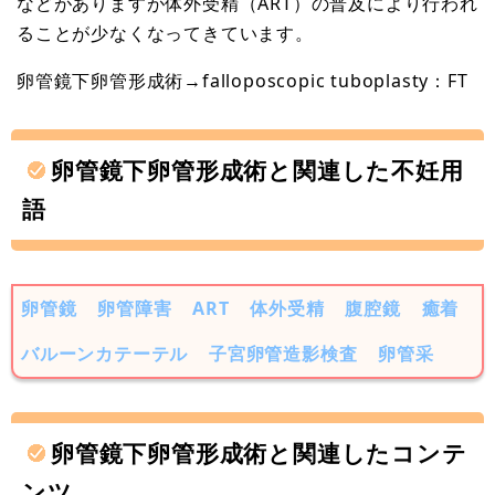
などがありますが体外受精（ART）の普及により行われ
ることが少なくなってきています。
卵管鏡下卵管形成術→falloposcopic tuboplasty：FT
卵管鏡下卵管形成術と関連した不妊用
語
卵管鏡
卵管障害
ART
体外受精
腹腔鏡
癒着
バルーンカテーテル
子宮卵管造影検査
卵管采
卵管鏡下卵管形成術と関連したコンテ
ンツ