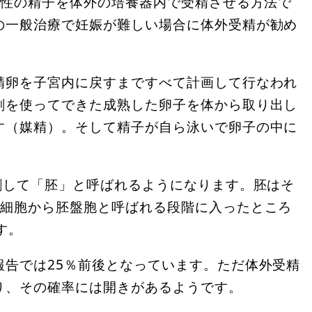
男性の精子を体外の培養器内で受精させる方法で
の一般治療で妊娠が難しい場合に体外受精が勧め
精卵を子宮内に戻すまですべて計画して行なわれ
剤を使ってできた成熟した卵子を体から取り出し
す（媒精）。そして精子が自ら泳いで卵子の中に
割して「胚」と呼ばれるようになります。胚はそ
4細胞から胚盤胞と呼ばれる段階に入ったところ
す。
報告では25％前後となっています。ただ体外受精
り、その確率には開きがあるようです。