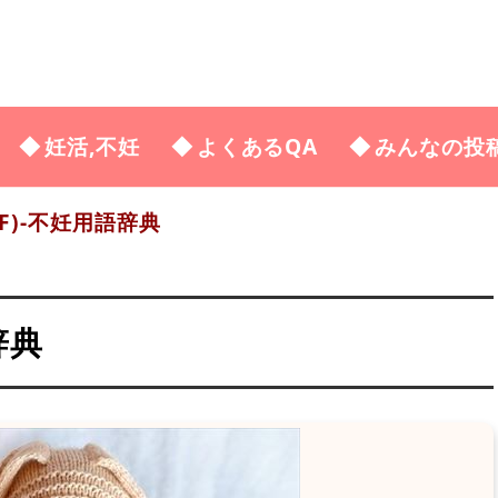
妊活,不妊
よくあるQA
みんなの投
F)-不妊用語辞典
辞典