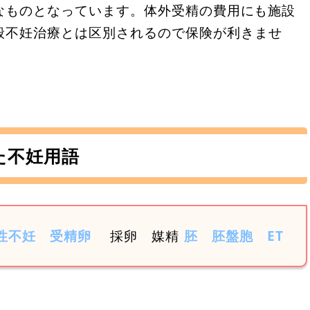
額なものとなっています。体外受精の費用にも施設
般不妊治療とは区別されるので保険が利きませ
た不妊用語
性不妊
受精卵
採卵 媒精
胚
胚盤胞
ET