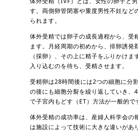
体外受精（IVF）とは、女性の卵子と
す。両側卵管閉塞や重度男性不妊など
られます。
体外受精では卵子の成長過程から、受
ます。月経周期の初めから、排卵誘発
（採卵）、その上に精子をふりかけま
入り込むのを待ち、受精させます。
受精卵は28時間後には2つの細胞に分
の後にも細胞分裂を繰り返していき、
で子宮内もどす（ET）方法が一般的で
体外受精の成功率は、産婦人科学会の
は施設によって技術に大きな違いがあ