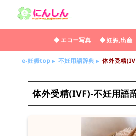
エコー写真
妊娠,出産
e-妊娠top
不妊用語辞典
体外受精(IV
体外受精(IVF)-不妊用語