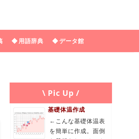
稿
用語辞典
データ館
\ Pic Up /
基礎体温作成
←こんな基礎体温表
を簡単に作成。面倒