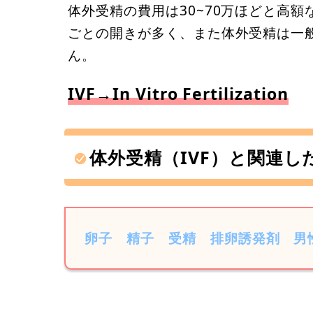
体外受精の費用は30~70万ほどと高
ごとの開きが多く、また体外受精は一
ん。
IVF→In Vitro Fertilization
体外受精（IVF）と関連し
卵子
精子
受精
排卵誘発剤
男