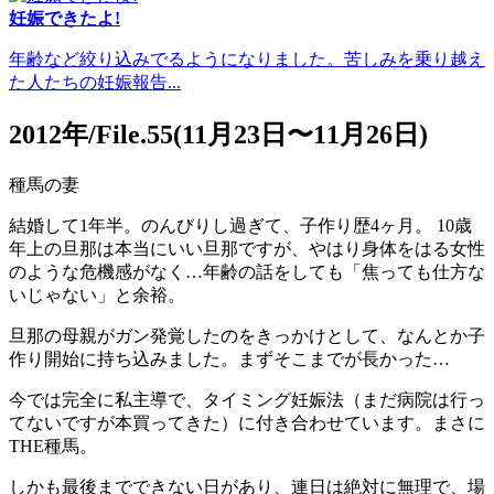
妊娠できたよ!
年齢など絞り込みでるようになりました。苦しみを乗り越え
た人たちの妊娠報告...
2012年/File.55(11月23日〜11月26日)
種馬の妻
結婚して1年半。のんびりし過ぎて、子作り歴4ヶ月。 10歳
年上の旦那は本当にいい旦那ですが、やはり身体をはる女性
のような危機感がなく…年齢の話をしても「焦っても仕方な
いじゃない」と余裕。
旦那の母親がガン発覚したのをきっかけとして、なんとか子
作り開始に持ち込みました。まずそこまでが長かった…
今では完全に私主導で、タイミング妊娠法（まだ病院は行っ
てないですが本買ってきた）に付き合わせています。まさに
THE種馬。
しかも最後までできない日があり、連日は絶対に無理で、場