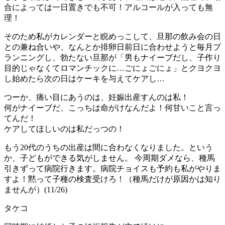
合によっては一日置きでも不可！アルコールが入っても無
理！
そのため私がカレンダーと睨めっこして、旦那の飲み会の日
との兼ね合いや、なんとか排卵日前日に合わせようと毎月プ
ランニングし、勃たない旦那が「男もナイーブだし、子作り
目的じゃなくてロマンチックに…ごにょごにょ」とクヨクヨ
し始めたら次の日はケーキを与えてケアし…
つーか、痛い目にあうのは、妊娠出産すんのは私！
何がナイーブだ、こっちは命がけなんだよ！何甘いこと言っ
てんだ！
ケアしてほしいのは私だっつの！
もう20代のうちの出産は間に合わなくなりました。という
か、子どもができる気がしません。 今周期ダメなら、種馬
引きずって病院行きます。病院チョイスも予約も私がやりま
すよ！黙って子種の検査受けろ！（種馬だけが原因かは知り
ませんが）(11/26)
タケコ