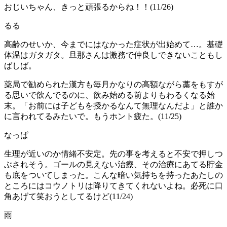
おじいちゃん、きっと頑張るからね！！(11/26)
るる
高齢のせいか、今までにはなかった症状が出始めて…。基礎
体温はガタガタ。旦那さんは激務で仲良しできないこともし
ばしば。
薬局で勧められた漢方も毎月かなりの高額ながら藁をもすが
る思いで飲んでるのに、飲み始める前よりもわるくなる始
末。「お前には子どもを授かるなんて無理なんだよ」と誰か
に言われてるみたいで。もうホント疲た。(11/25)
なっぱ
生理が近いのか情緒不安定。先の事を考えると不安で押しつ
ぶされそう。ゴールの見えない治療、その治療にあてる貯金
も底をついてしまった。こんな暗い気持ちを持ったあたしの
ところにはコウノトリは降りてきてくれないよね。必死に口
角あげて笑おうとしてるけど(11/24)
雨