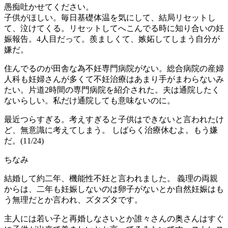
愚痴吐かせてください。
子供がほしい。毎日基礎体温を気にして、結局リセットし
て、泣けてくる。リセットしてへこんでる時に知り合いの妊
娠報告。4人目だって。羨ましくて、嫉妬してしまう自分が
嫌だ。
住んでるのが田舎な為不妊専門病院がない。総合病院の産婦
人科も妊婦さんが多くて不妊治療はあまり手がまわらないみ
たい。片道2時間の専門病院を紹介された。夫は通院したく
ないらしい。私だけ通院しても意味ないのに。
最近つらすぎる。考えすぎると子供はできないと言われたけ
ど、無意識に考えてしまう。 しばらく治療休むよ。もう嫌
だ。(11/24)
ちなみ
結婚して約二年、機能性不妊と言われました。 義理の両親
からは、二年も妊娠しないのは卵子がないとか自然妊娠はも
う無理だとか言われ、ズタズタです。
主人には若い子と再婚しなさいとか誰々さんの奥さんはすぐ