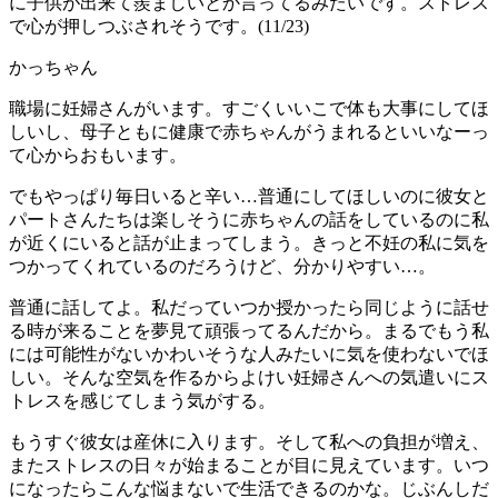
に子供が出来て羨ましいとか言ってるみたいです。ストレス
で心が押しつぶされそうです。(11/23)
かっちゃん
職場に妊婦さんがいます。すごくいいこで体も大事にしてほ
しいし、母子ともに健康で赤ちゃんがうまれるといいなーっ
て心からおもいます。
でもやっぱり毎日いると辛い…普通にしてほしいのに彼女と
パートさんたちは楽しそうに赤ちゃんの話をしているのに私
が近くにいると話が止まってしまう。きっと不妊の私に気を
つかってくれているのだろうけど、分かりやすい…。
普通に話してよ。私だっていつか授かったら同じように話せ
る時が来ることを夢見て頑張ってるんだから。まるでもう私
には可能性がないかわいそうな人みたいに気を使わないでほ
しい。そんな空気を作るからよけい妊婦さんへの気遣いにス
トレスを感じてしまう気がする。
もうすぐ彼女は産休に入ります。そして私への負担が増え、
またストレスの日々が始まることが目に見えています。いつ
になったらこんな悩まないで生活できるのかな。じぶんしだ