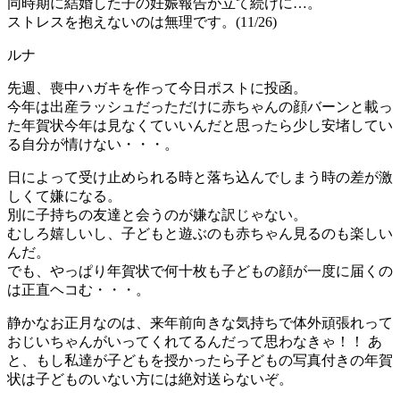
同時期に結婚した子の妊娠報告が立て続けに…。
ストレスを抱えないのは無理です。(11/26)
ルナ
先週、喪中ハガキを作って今日ポストに投函。
今年は出産ラッシュだっただけに赤ちゃんの顔バーンと載っ
た年賀状今年は見なくていいんだと思ったら少し安堵してい
る自分が情けない・・・。
日によって受け止められる時と落ち込んでしまう時の差が激
しくて嫌になる。
別に子持ちの友達と会うのが嫌な訳じゃない。
むしろ嬉しいし、子どもと遊ぶのも赤ちゃん見るのも楽しい
んだ。
でも、やっぱり年賀状で何十枚も子どもの顔が一度に届くの
は正直ヘコむ・・・。
静かなお正月なのは、来年前向きな気持ちで体外頑張れって
おじいちゃんがいってくれてるんだって思わなきゃ！！ あ
と、もし私達が子どもを授かったら子どもの写真付きの年賀
状は子どものいない方には絶対送らないぞ。