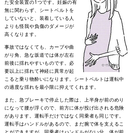
た安全装置の1つです。妊娠の有
無に関わらず、シートベルトを
していないと、装着している人
よりも怪我や負傷のダメージが
高くなります。
事故ではなくても、カーブや曲
がり角、急な坂道では体が左右
前後に揺れやすいものです。必
要以上に揺れて神経に異常が起
こると乗り物酔いになります。シートベルトは運転中
の過度な揺れを最小限に抑えてくれます。
また、急ブレーキで停止した際は、上半身が前のめり
になって腰が浮くので、前方に体が投げ出される危険
があります。運転手だけではなく同乗者も同じです。
運転手はハンドルがあるので、まだ腕で体を支えるこ
とができますが、同乗者はハンドルがない分、体が前