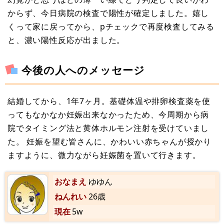
からず、今日病院の検査で陽性が確定しました。嬉し
くって家に戻ってから、pチェックで再度検査してみる
と、濃い陽性反応が出ました。
今後の人へのメッセージ
結婚してから、1年7ヶ月。基礎体温や排卵検査薬を使
ってもなかなか妊娠出来なかったため、今周期から病
院でタイミング法と黄体ホルモン注射を受けていまし
た。 妊娠を望む皆さんに、かわいい赤ちゃんが授かり
ますように、微力ながら妊娠菌を置いて行きます。
おなまえ
ゆゆん
ねんれい
26歳
現在
5w