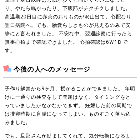
り、やたら眠かったり、下腹部がチクチクしました。
高温期20日目に赤茶のおりものが沢山出て、心配なり
翌日病院へ。でも、胎嚢らしきものが見えるのみで安
静にと言われました。 不安な中、翌週診察に行ったら
無事心拍まで確認できました。 心拍確認は6Ｗ1Ｄで
す。
今後の人へのメッセージ
子作り解禁から9ヶ月、授かることができました。 年明
けに一通りの検査をして問題はなく、タイミングをと
っていましたがなかなかできず。 妊娠した前の周期で
は排卵時期に盲腸になってしまい、ものすごく落ち込
みました。
でも、旦那さんが励ましてくれて、気分転換になるよ