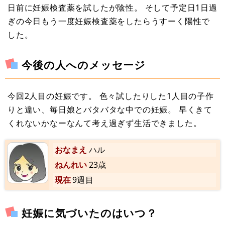
日前に妊娠検査薬を試したが陰性。 そして予定日1日過
ぎの今日もう一度妊娠検査薬をしたらうすーく陽性で
した。
今後の人へのメッセージ
今回2人目の妊娠です。 色々試したりした1人目の子作
りと違い、毎日娘とバタバタな中での妊娠。 早くきて
くれないかなーなんて考え過ぎず生活できました。
おなまえ
ハル
ねんれい
23歳
現在
9週目
妊娠に気づいたのはいつ？