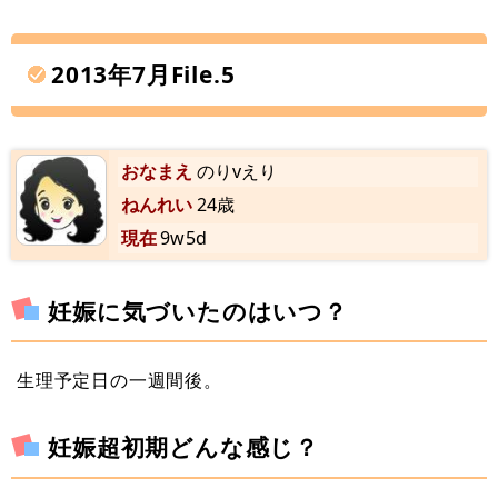
2013年7月File.5
おなまえ
のりvえり
ねんれい
24歳
現在
9w5d
妊娠に気づいたのはいつ？
生理予定日の一週間後。
妊娠超初期どんな感じ？