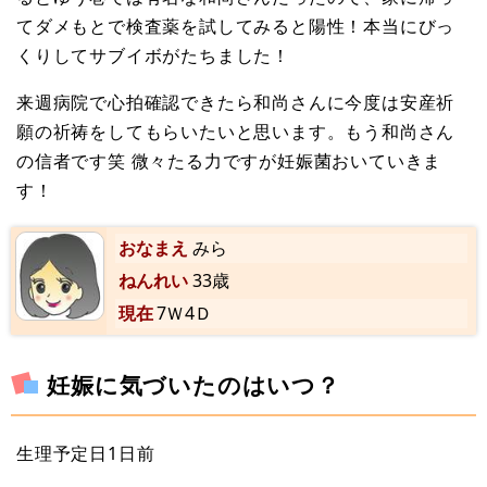
てダメもとで検査薬を試してみると陽性！本当にびっ
くりしてサブイボがたちました！
来週病院で心拍確認できたら和尚さんに今度は安産祈
願の祈祷をしてもらいたいと思います。もう和尚さん
の信者です笑 微々たる力ですが妊娠菌おいていきま
す！
おなまえ
みら
ねんれい
33歳
現在
7Ｗ4Ｄ
妊娠に気づいたのはいつ？
生理予定日1日前