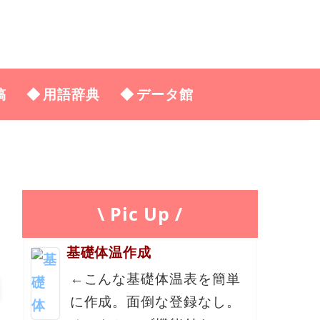
稿
用語辞典
データ館
\ Pic Up /
基礎体温作成
←こんな基礎体温表を簡単
に作成。面倒な登録なし。