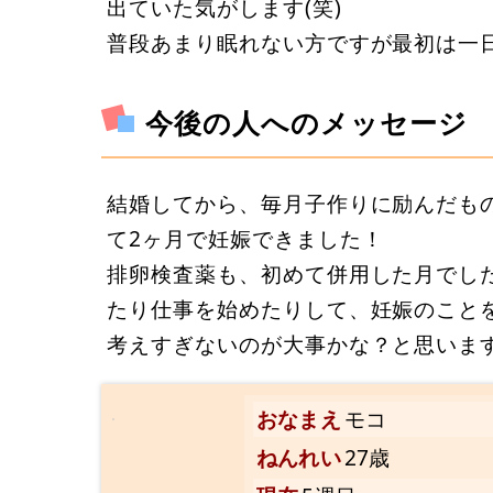
出ていた気がします(笑)
普段あまり眠れない方ですが最初は一
今後の人へのメッセージ
結婚してから、毎月子作りに励んだも
て2ヶ月で妊娠できました！
排卵検査薬も、初めて併用した月でし
たり仕事を始めたりして、妊娠のこと
考えすぎないのが大事かな？と思いま
おなまえ
モコ
ねんれい
27歳