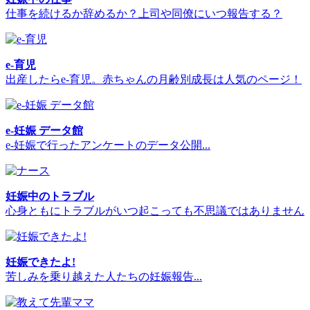
仕事を続けるか辞めるか？上司や同僚にいつ報告する？
e-育児
出産したらe-育児。赤ちゃんの月齢別成長は人気のページ！
e-妊娠 データ館
e-妊娠で行ったアンケートのデータ公開...
妊娠中のトラブル
心身ともにトラブルがいつ起こっても不思議ではありません
妊娠できたよ!
苦しみを乗り越えた人たちの妊娠報告...