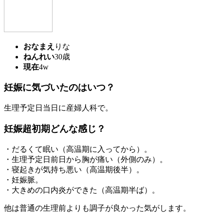
おなまえ
りな
ねんれい
30歳
現在
4w
妊娠に気づいたのはいつ？
生理予定日当日に産婦人科で。
妊娠超初期どんな感じ？
・だるくて眠い（高温期に入ってから）。
・生理予定日前日から胸が痛い（外側のみ）。
・寝起きが気持ち悪い（高温期後半）。
・妊娠脈。
・大きめの口内炎ができた（高温期半ば）。
他は普通の生理前よりも調子が良かった気がします。