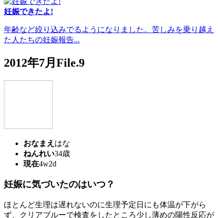
妊娠できたよ!
年齢など絞り込みでるようになりました。苦しみを乗り越え
た人たちの妊娠報告...
2012年7月File.9
おなまえ
はな
ねんれい
34歳
現在
4w2d
妊娠に気づいたのはいつ？
ほとんど生理は遅れないのに生理予定日にも体温が下がら
ず、クリアブルーで検査をしたところ少し薄めの陽性反応が