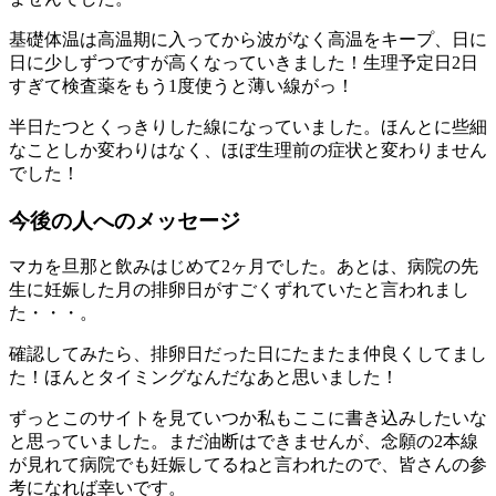
基礎体温は高温期に入ってから波がなく高温をキープ、日に
日に少しずつですが高くなっていきました！生理予定日2日
すぎて検査薬をもう1度使うと薄い線がっ！
半日たつとくっきりした線になっていました。ほんとに些細
なことしか変わりはなく、ほぼ生理前の症状と変わりません
でした！
今後の人へのメッセージ
マカを旦那と飲みはじめて2ヶ月でした。あとは、病院の先
生に妊娠した月の排卵日がすごくずれていたと言われまし
た・・・。
確認してみたら、排卵日だった日にたまたま仲良くしてまし
た！ほんとタイミングなんだなあと思いました！
ずっとこのサイトを見ていつか私もここに書き込みしたいな
と思っていました。まだ油断はできませんが、念願の2本線
が見れて病院でも妊娠してるねと言われたので、皆さんの参
考になれば幸いです。