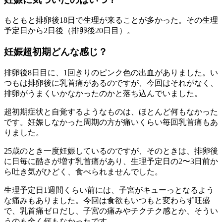
もともと排卵後18日で生理が来ることが多かった。その生理
予定日から2日後（排卵後20日目）。
妊娠超初期どんな感じ？
排卵後8日目に、1回きりのピンク色の出血がありました。い
つもは排卵後に乳首痛があるのですが、今回はそれがなく、
排卵がうまくいかなかったのかと落ち込んでいました。
超初期症状と自覚するようなものは、ほとんど何もなかった
です。妊娠しなかった周期の方が痛いくらい毎回乳首痛もあ
りました。
25歳のとき一度妊娠しているのですが、そのときは、排卵後
に日毎に酷さが増す乳首痛があり、生理予定日の2〜3日前か
ら吐き気がひどく、食べられませんでした。
生理予定日1週間くらい前には、子宮がキューっとなるよう
な痛みもありました。今回は食欲もいつもと変わらず旺盛
で、乳首痛ゼロだし、子宮の痛みやチクチク感とか、そうい
うのも全く何もなかったです。