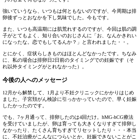
強いていうなら、いつもは何ともないのですが、今周期は排
卵後ずっとおなかを下し気味でした。今もです。
また、いつも高温期には肌荒れするのですが、今回は肌の調
子がとてもよく、知り合いのおじさんに「お、なんかきれい
になったな。恋でもしてるんか？」と言われました・・。
とにかく、症状らしきものはほとんどなかったです。ちなみ
に、私の場合は排卵日2日前のタイミングでの妊娠です（そ
れ以外タイミングがとれなかった）。
今後の人へのメッセージ
12月から解禁して、1月より不妊クリニックにかかりはじめ
ました。子宮頚がん検診に引っかかっていたので、早く妊娠
したかったのです。
でも、7ヶ月通って、排卵したのは4回だけ。hMG-hCG療法
を受けていましたが、卵は育っても大きくなりすぎて排卵し
なかったり、たくさん育ちすぎてリセットしたり・・・本当
に、不妊治療がこんなにつらいとか、妊娠できないことがこ