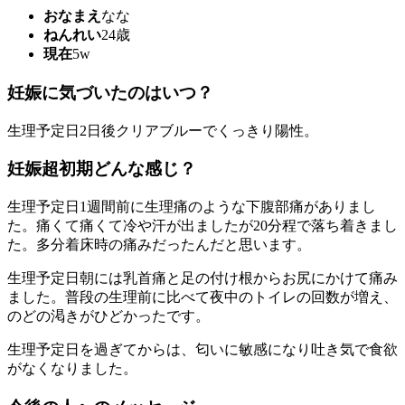
おなまえ
なな
ねんれい
24歳
現在
5w
妊娠に気づいたのはいつ？
生理予定日2日後クリアブルーでくっきり陽性。
妊娠超初期どんな感じ？
生理予定日1週間前に生理痛のような下腹部痛がありまし
た。痛くて痛くて冷や汗が出ましたが20分程で落ち着きまし
た。多分着床時の痛みだったんだと思います。
生理予定日朝には乳首痛と足の付け根からお尻にかけて痛み
ました。普段の生理前に比べて夜中のトイレの回数が増え、
のどの渇きがひどかったです。
生理予定日を過ぎてからは、匂いに敏感になり吐き気で食欲
がなくなりました。