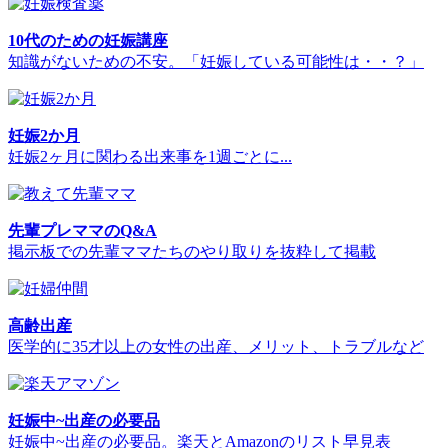
10代のための妊娠講座
知識がないための不安。「妊娠している可能性は・・？」
妊娠2か月
妊娠2ヶ月に関わる出来事を1週ごとに...
先輩プレママのQ&A
掲示板での先輩ママたちのやり取りを抜粋して掲載
高齢出産
医学的に35才以上の女性の出産、メリット、トラブルなど
妊娠中~出産の必要品
妊娠中~出産の必要品。楽天とAmazonのリスト早見表