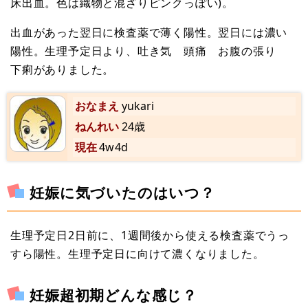
床出血。色は織物と混ざりピンクっぽい)。
出血があった翌日に検査薬で薄く陽性。翌日には濃い
陽性。生理予定日より、吐き気 頭痛 お腹の張り
下痢がありました。
おなまえ
yukari
ねんれい
24歳
現在
4w4d
妊娠に気づいたのはいつ？
生理予定日2日前に、1週間後から使える検査薬でうっ
すら陽性。生理予定日に向けて濃くなりました。
妊娠超初期どんな感じ？