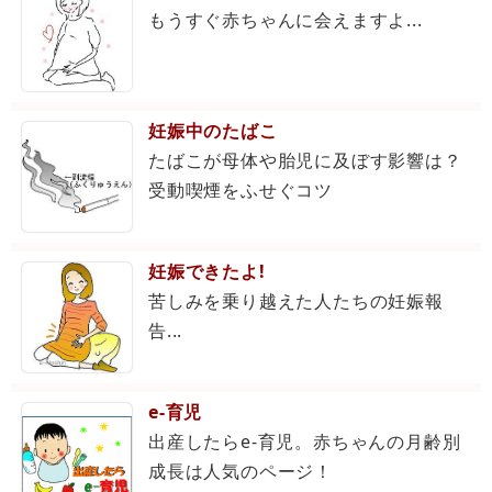
もうすぐ赤ちゃんに会えますよ...
妊娠中のたばこ
たばこが母体や胎児に及ぼす影響は？
受動喫煙をふせぐコツ
妊娠できたよ!
苦しみを乗り越えた人たちの妊娠報
告...
e-育児
出産したらe-育児。赤ちゃんの月齢別
成長は人気のページ！