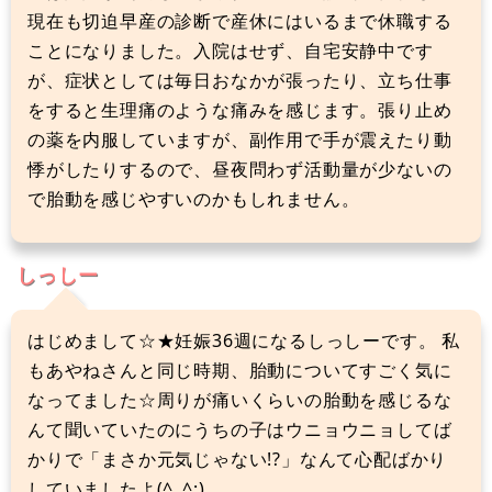
現在も切迫早産の診断で産休にはいるまで休職する
ことになりました。入院はせず、自宅安静中です
が、症状としては毎日おなかが張ったり、立ち仕事
をすると生理痛のような痛みを感じます。張り止め
の薬を内服していますが、副作用で手が震えたり動
悸がしたりするので、昼夜問わず活動量が少ないの
で胎動を感じやすいのかもしれません。
しっしー
はじめまして☆★妊娠36週になるしっしーです。 私
もあやねさんと同じ時期、胎動についてすごく気に
なってました☆周りが痛いくらいの胎動を感じるな
んて聞いていたのにうちの子はウニョウニョしてば
かりで「まさか元気じゃない!?」なんて心配ばかり
していましたよ(^_^;)