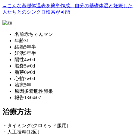
←こんな基礎体温表を簡単作成。自分の基礎体温と妊娠した
人たちとのシンクロ検索が可能
名前
赤ちゃんマン
年齢
31
結婚
5年半
妊活
5年半
陽性
4w0d
胎嚢
5w0d
胎芽
6w0d
心拍
7w0d
治療
5年
原因
多嚢胞性卵巣
報告
13/04/07
治療方法
・タイミング(クロミッド服用)
・人工授精(12回)