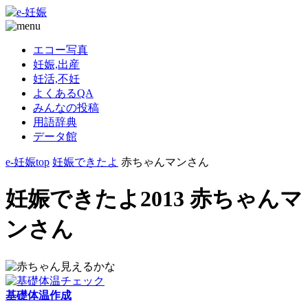
エコー写真
妊娠,出産
妊活,不妊
よくあるQA
みんなの投稿
用語辞典
データ館
e-妊娠top
妊娠できたよ
赤ちゃんマンさん
妊娠できたよ2013 赤ちゃんマ
ンさん
基礎体温作成