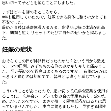
思い切って子どもを望むことにしました。
まずはピルを辞めるところから。
8年も服用していたので、妊娠できる身体に整うのかとても
不安でした。
辞めた直後は基礎体温ガタガタ、高温期は特に体温が乱高
下、期間も短く リセットのたびに自分のせいかと悩みまし
た。
妊娠の症状
おそらくこの日が排卵日だったのかな？という日から数え
て、 5〜8日間、みぞおちの右側のみがキリキリと痛みまし
た。 胃が弱いので胃痛はよくあるのですが、 右側のみがは
っきりと痛むのは初めてで、普段とは違うと感じていまし
た。
こういうことがあったので、思い切って妊娠検査薬を使用す
ることに。 忘年会シーズンで飲み会の予定もあり、念のた
め…だったのですが、 まさか薄ーく陽性反応が出るとは思
っていませんでした。 本当に驚きましたし、早すぎる陽性