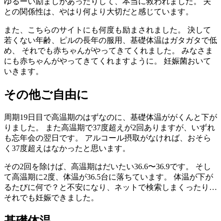
ゆるーい励ましがあったりして、本当に救われました。 夫
との関係性は、やはり何より大切だと感じています。
また、こちらのサイトにも何度も励まされました。 決して
若くない年齢、ピルの長年の服用、基礎体温はガタガタで低
め、 それでも赤ちゃんがやってきてくれました。 みなさま
にも赤ちゃんがやってきてくれますように。 妊娠菌おいて
いきます。
その他ご自由に
周期19日目で高温期のはずなのに、基礎体温ががくんと下が
りました。 また高温期で37度超えが2回ありますが、いずれ
も忘年会の翌日です。 アルコール摂取がなければ、おそら
く37度超えはなかったと思います。
その2回を除けば、高温期はだいたい36.6〜36.9です。 そし
て高温期に2度、体温が36.5台に落ちています。 体温が下が
るたびに何で？と不安になり、ネットで検索しまくったり…
それでも妊娠できました。
基礎体温