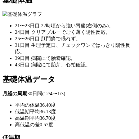
21〜23日目 22時頃から強い胃痛(右側のみ)。
24日目 クリアブルーでごく薄く陽性反応。
25〜26日目 肛門痛で眠れず。
31日目 生理予定日、チェックワンではっきり陽性反
応。
39日目 病院にて胎嚢確認。
43日目 病院にて胎芽、心拍確認。
基礎体温データ
月経の周期
30日間(12/4〜1/3)
平均の体温
36.40度
低温期平均
36.13度
高温期平均
36.70度
高低温の差
0.57度
低温期