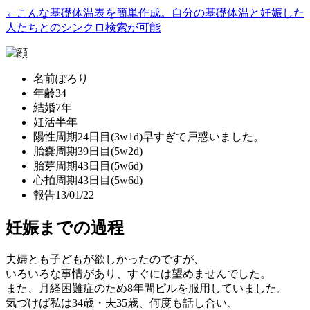
←こんな基礎体温表を簡単作成。自分の基礎体温と妊娠した
人たちとのシンクロ検索が可能
名前
ぽろり
年齢
34
結婚
7年
妊活
半年
陽性
周期24日目(3w1d)早すぎて戸惑いました。
胎嚢
周期39日目(5w2d)
胎芽
周期43日目(5w6d)
心拍
周期43日目(5w6d)
報告
13/01/22
妊娠までの過程
夫婦とも子どもが欲しかったのですが、
いろいろな事情があり、すぐには望めませんでした。
また、月経困難症のため8年間ピルを服用していました。
気づけば私は34歳・夫35歳、何度も話し合い、