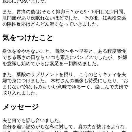
反応に戸惑いました。
また、胃痛の後(おそらく排卵日？から9・10日目)は2日間、
肛門痛があり夜眠れないほどでした。 その後、妊娠検査薬
の陽性反応はどんどん濃くなっていきました。
気をつけたこと
身体を冷やさないこと。 晩秋〜冬〜早春と、ある程度我慢
できる寒さの日なら いつも素足にパンプスでしたが、 妊娠
を意識し始めてからは素足を一切辞めました。
また、葉酸のサプリメントを摂り、 こうのとりキティを夫
婦で身につけました。 木村さんの画像も待受にしたり、"お
まじない"的なものも いい意味でゆるーく、楽しんで夫婦で
取り入れました。
メッセージ
夫と何でも話し合いました。
自分を追い詰めがちな私に対して、肩の力が抜けるような、