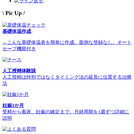
送る
\ Pic Up /
基礎体温作成
←こんな基礎体温表を簡単に作成。面倒な登録なし。オート
セーブ機能付き
人工授精体験談
人工授精は特別ではなくタイミング法の延長に位置する治療
法
妊娠1か月
受精から着床、妊娠の確定まで。月経周期を1週ずつ詳細に
説明