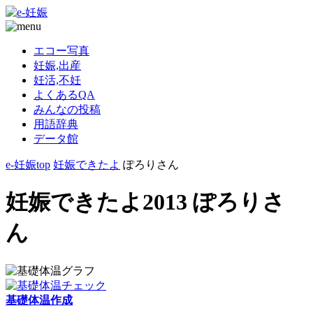
エコー写真
妊娠,出産
妊活,不妊
よくあるQA
みんなの投稿
用語辞典
データ館
e-妊娠top
妊娠できたよ
ぽろりさん
妊娠できたよ2013 ぽろりさ
ん
基礎体温作成