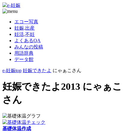
エコー写真
妊娠,出産
妊活,不妊
よくあるQA
みんなの投稿
用語辞典
データ館
e-妊娠top
妊娠できたよ
にゃぁこさん
妊娠できたよ2013 にゃぁこ
さん
基礎体温作成