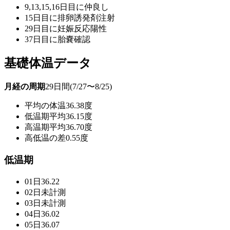
9,13,15,16日目に仲良し
15日目に排卵誘発剤注射
29日目に妊娠反応陽性
37日目に胎嚢確認
基礎体温データ
月経の周期
29日間(7/27〜8/25)
平均の体温
36.38度
低温期平均
36.15度
高温期平均
36.70度
高低温の差
0.55度
低温期
01日
36.22
02日
未計測
03日
未計測
04日
36.02
05日
36.07