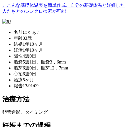
←こんな基礎体温表を簡単作成。自分の基礎体温と妊娠した
人たちとのシンクロ検索が可能
名前
にゃぁこ
年齢
33歳
結婚
1年10ヶ月
妊活
1年10ヶ月
陽性
4週0日
胎嚢
5週1日、胎嚢3，6mm
胎芽
6週0日、胎芽12，7mm
心拍
6週9日
治療
5ヶ月
報告
13/01/09
治療方法
卵管造影、タイミング
妊娠までの過程