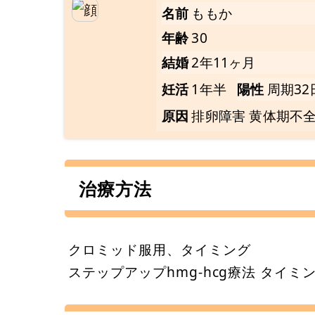
名前
ももか
年齢
30
結婚
2年11ヶ月
妊活
1年半
陽性
周期32
原因
排卵障害 黄体期不
治療方法
クロミッド服用、タイミング
ステップアップhmg-hcg療法 タイミ