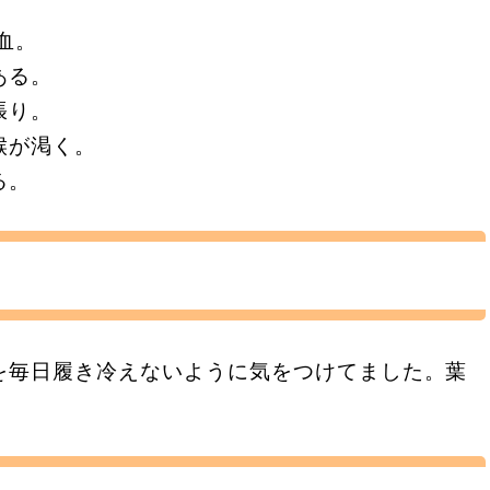
血。
ある。
張り。
喉が渇く。
る。
を毎日履き冷えないように気をつけてました。葉