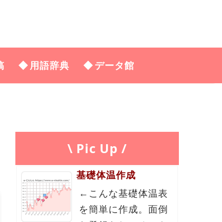
稿
用語辞典
データ館
\ Pic Up /
基礎体温作成
←こんな基礎体温表
を簡単に作成。面倒