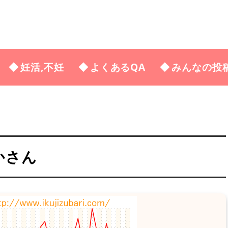
妊活,不妊
よくあるQA
みんなの投
かさん