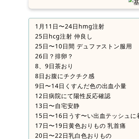
1月11日〜24日hmg注射
25日hcg注射 仲良し
25日〜10日間 デュファストン服用
26日？排卵？
8、9日茶おり
8日お腹にチクチク感
9日〜14日くすんだ色の出血小量
12日病院にて陽性反応確認
13日〜自宅安静
15日〜16日うす〜い出血テッシュに
17日〜19日黄色おりもの 乳首痛
20日〜22日乳白色おりもの