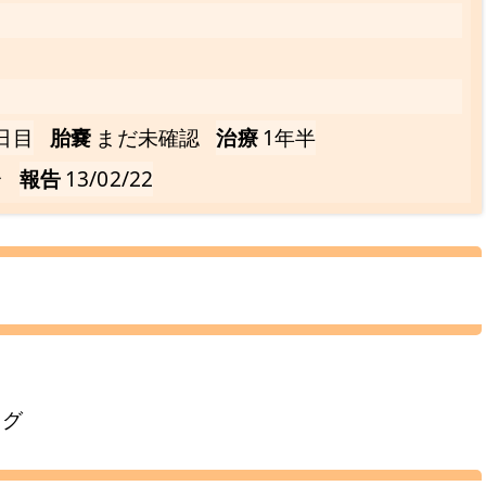
日目
胎嚢
まだ未確認
治療
1年半
全
報告
13/02/22
ング