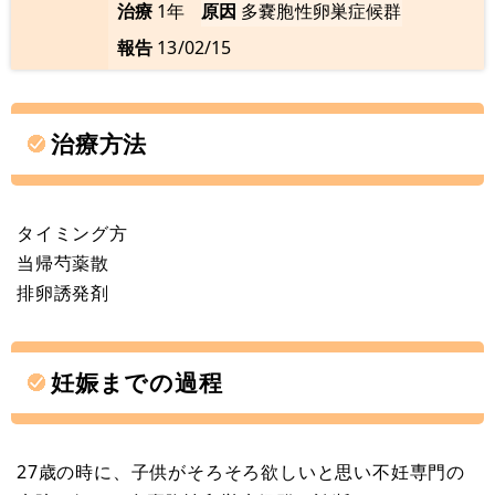
治療
1年
原因
多嚢胞性卵巣症候群
報告
13/02/15
治療方法
タイミング方
当帰芍薬散
排卵誘発剤
妊娠までの過程
27歳の時に、子供がそろそろ欲しいと思い不妊専門の