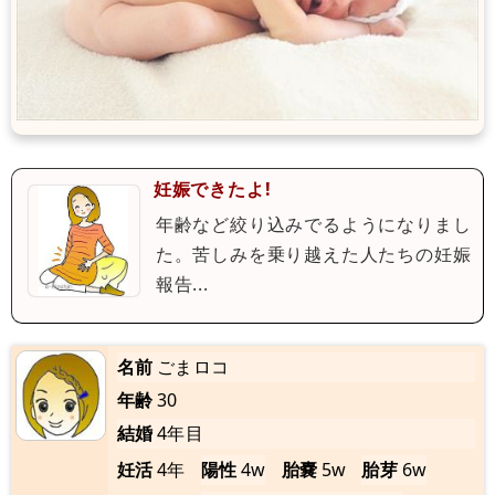
妊娠できたよ!
年齢など絞り込みでるようになりまし
た。苦しみを乗り越えた人たちの妊娠
報告...
名前
ごまロコ
年齢
30
結婚
4年目
妊活
4年
陽性
4w
胎嚢
5w
胎芽
6w