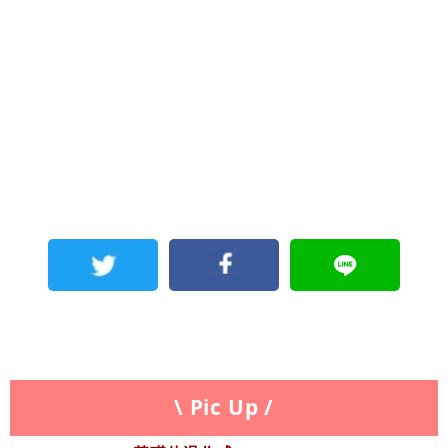
\ Pic Up /