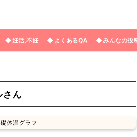
妊活,不妊
よくあるQA
みんなの投
ルさん