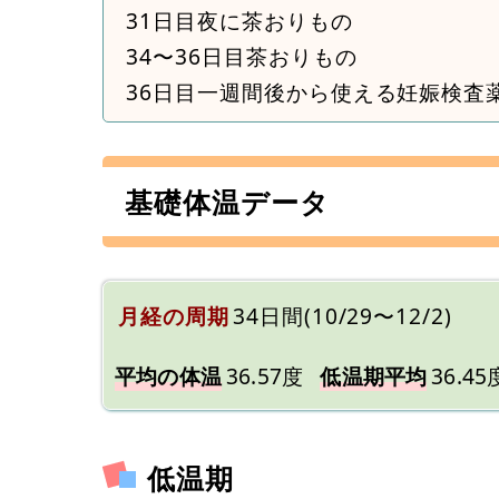
31日目夜に茶おりもの
34〜36日目茶おりもの
36日目一週間後から使える妊娠検査
基礎体温データ
月経の周期
34日間(10/29〜12/2)
平均の体温
36.57度
低温期平均
36.45
低温期