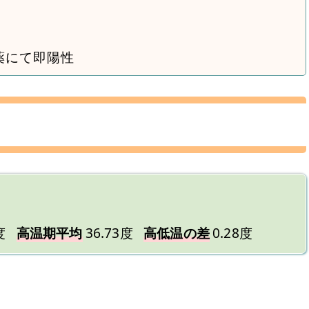
薬にて即陽性
度
高温期平均
36.73度
高低温の差
0.28度