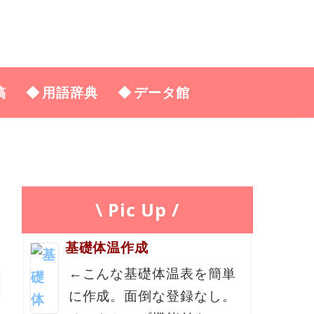
稿
用語辞典
データ館
\ Pic Up /
基礎体温作成
←こんな基礎体温表を簡単
に作成。面倒な登録なし。