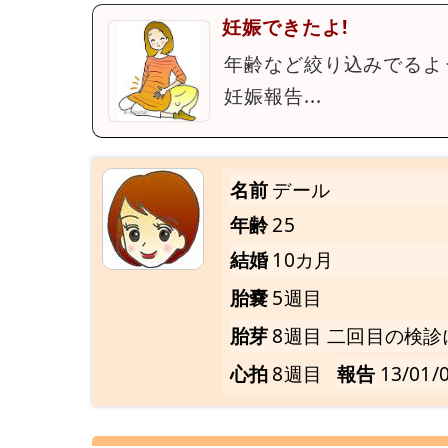
妊娠できたよ!
年齢など絞り込みでるよ
妊娠報告...
名前
デール
年齢
25
結婚
10カ月
胎嚢
5週目
胎芽
8週目 二回目の検診
心拍
8週目
報告
13/01/